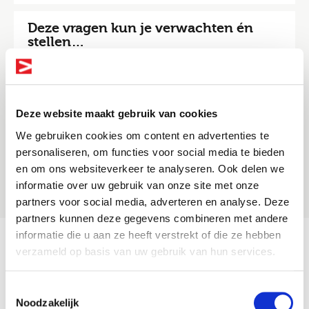
Deze vragen kun je verwachten én
stellen…
14-07-2022
10 tips om succesvol te solliciteren
Deze website maakt gebruik van cookies
via…
We gebruiken cookies om content en advertenties te
13-07-2022
personaliseren, om functies voor social media te bieden
en om ons websiteverkeer te analyseren. Ook delen we
informatie over uw gebruik van onze site met onze
Altijd als 1e op de hoogte van de
partners voor social media, adverteren en analyse. Deze
nieuwste vacatures als je een job
partners kunnen deze gegevens combineren met andere
alert aanmaakt!
informatie die u aan ze heeft verstrekt of die ze hebben
verzameld op basis van uw gebruik van hun services.
1
2
3
4
5
6
7
8
9
10
11
E-mail
Toestemmingsselectie
Noodzakelijk