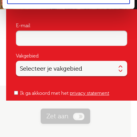
E-mail
Vakgebied
Ik ga akkoord met het
privacy statement
Zet aan