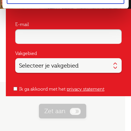
E-mail
Vakgebied
Ik ga akkoord met het
privacy statement
Zet aan