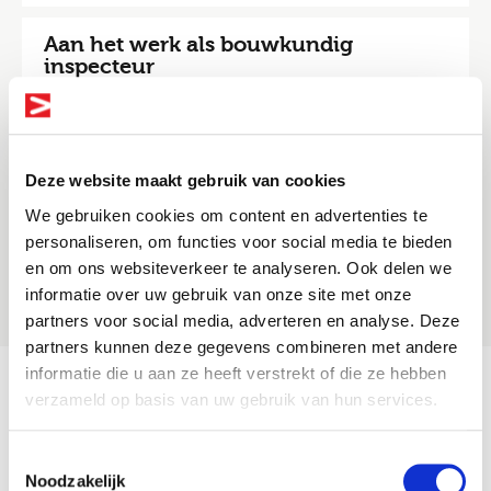
Aan het werk als bouwkundig
inspecteur
04-06-2021
Een dag uit het leven van een…
Deze website maakt gebruik van cookies
We gebruiken cookies om content en advertenties te
18-05-2021
personaliseren, om functies voor social media te bieden
en om ons websiteverkeer te analyseren. Ook delen we
informatie over uw gebruik van onze site met onze
Altijd als 1e op de hoogte van de
partners voor social media, adverteren en analyse. Deze
nieuwste vacatures als je een job
partners kunnen deze gegevens combineren met andere
alert aanmaakt!
informatie die u aan ze heeft verstrekt of die ze hebben
verzameld op basis van uw gebruik van hun services.
3
4
5
6
7
8
9
10
11
12
E-mail
Toestemmingsselectie
Noodzakelijk