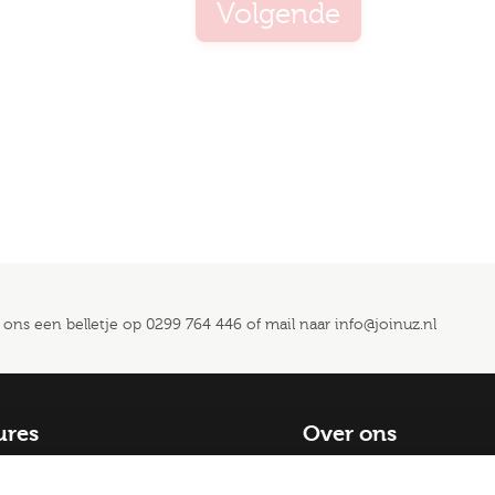
Volgende
 ons een belletje op
0299 764 446
of mail naar
info@joinuz.nl
ures
Over ons
catures
Blog