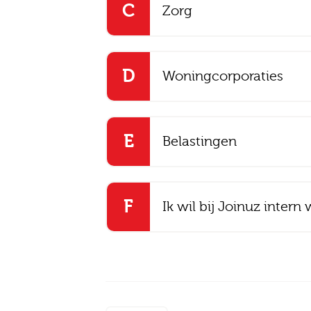
C
Zorg
D
Woningcorporaties
Ik
E
Belastingen
F
Ik wil bij Joinuz intern