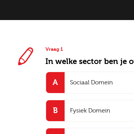
Vraag 1
In welke sector ben je 
E-mai
A
Sociaal Domein
Postc
B
Fysiek Domein
Bezor