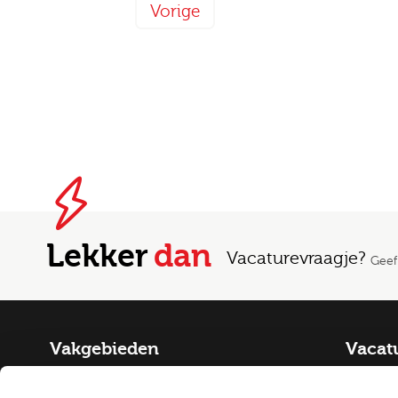
Vorige
Lekker
dan
Vacaturevraagje?
Geef
Vakgebieden
Vacat
Fysiek Domein
Alle va