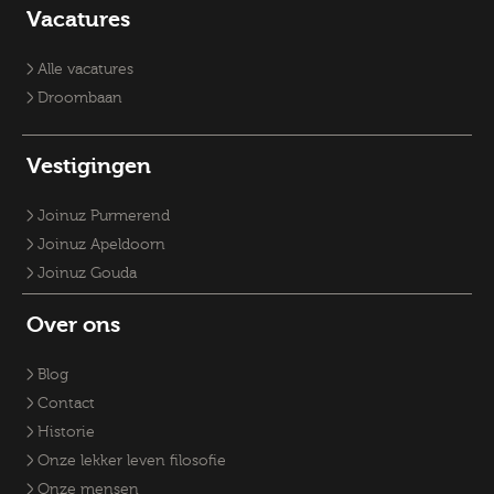
Vacatures Overheid
Vacatures verpleegkundige
Accountmanager
Vacatures
Vacatures RO-adviseurs
Vacature klantmanager
Vacatures GZ-psychologen
Vacatures Overheid
Vacatures Fysiek Domein
Alle vacatures
Droombaan
Vestigingen
Joinuz Purmerend
Joinuz Apeldoorn
Joinuz Gouda
Over ons
Blog
Contact
Historie
Onze lekker leven filosofie
Onze mensen