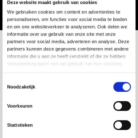
Deze website maakt gebruik van cookies
We gebruiken cookies om content en advertenties te
Dat is allemaal mooi meegenomen, nietwaar?
personaliseren, om functies voor social media te bieden
en om ons websiteverkeer te analyseren. Ook delen we
informatie over uw gebruik van onze site met onze
Altijd als 1e op de hoogte van de
partners voor social media, adverteren en analyse. Deze
Solliciteer nu op
nieuwste vacatures als je een job
partners kunnen deze gegevens combineren met andere
alert aanmaakt!
informatie die u aan ze heeft verstrekt of die ze hebben
onze
Wmo-
verzameld op basis van uw gebruik van hun services.
E-mail
consulent
Toestemmingsselectie
Noodzakelijk
vacatures
Postcode
Voorkeuren
Statistieken
Wmo consulent
Bezorgopties