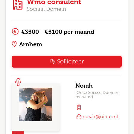
Wmo consulent
Sociaal Domein
€3500 - €5100 per maand
Arnhem
Solliciteer
Norah
(Onze Sociaal Domein
recruiter)
norah@joinuz.nl