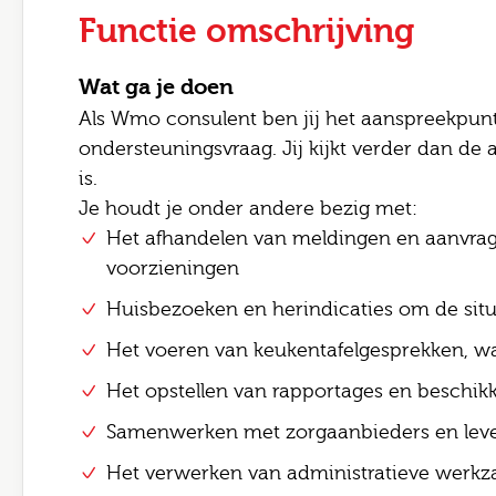
Functie omschrijving
Wat ga je doen
Als Wmo consulent ben jij het aanspreekpun
ondersteuningsvraag. Jij kijkt verder dan de
is.
Je houdt je onder andere bezig met:
Het afhandelen van meldingen en aanvra
voorzieningen
Leave 
Huisbezoeken en herindicaties om de situ
E-mai
Het voeren van keukentafelgesprekken, wa
Jouw
Het opstellen van rapportages en beschik
Samenwerken met zorgaanbieders en leve
Jouw 
Postc
Het verwerken van administratieve werk