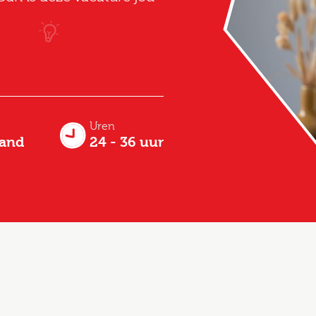
Uren
aand
24 - 36 uur