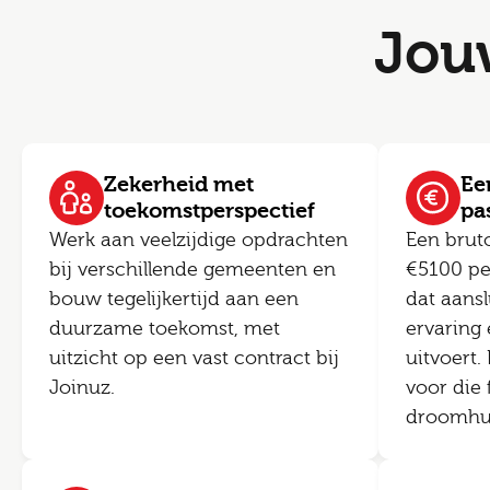
Jou
Zekerheid met
Een
toekomstperspectief
pa
Werk aan veelzijdige opdrachten
Een brut
bij verschillende gemeenten en
€5100 pe
bouw tegelijkertijd aan een
dat aansl
duurzame toekomst, met
ervaring 
uitzicht op een vast contract bij
uitvoert.
Joinuz.
voor die 
droomhuis