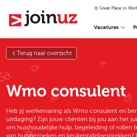
🥇 Great Place to Wor
Vacatures
P
Terug naar overzicht
Wmo consulent
Heb jij werkervaring als Wmo consulent en be
uitdaging? Zijn jouw cliënten bij jou aan het ju
om huishoudelijke hulp, begeleiding of rollen & 
van huisbezoeken en keukentafelgesprekken? D