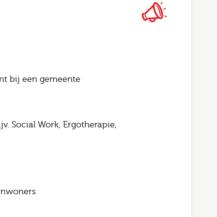
l
gopties
rking
nt bij een gemeente
Job alerts
 ga akkoord met het
privacy statement
v. Social Work, Ergotherapie,
rstuur
 inwoners