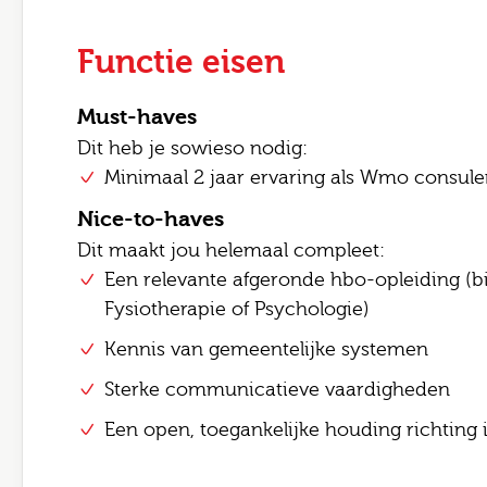
E-mai
Functie eisen
Bezor
Opme
Must-haves
Dit heb je sowieso nodig:
Minimaal 2 jaar ervaring als Wmo consule
Nice-to-haves
Ik
Dit maakt jou helemaal compleet:
Een relevante afgeronde hbo-opleiding (bij
Ve
Fysiotherapie of Psychologie)
Kennis van gemeentelijke systemen
Sterke communicatieve vaardigheden
Een open, toegankelijke houding richting