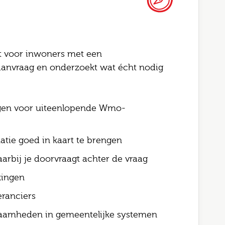
t voor inwoners met een
 aanvraag en onderzoekt wat écht nodig
Altijd als 1e op de hoogte van de
Bel me terug
nieuwste vacatures als je een job
gen voor uiteenlopende Wmo-
alert aanmaakt!
this field blank
atie goed in kaart te brengen
l
arbij je doorvraagt achter de vraag
 naam
kingen
ranciers
telefoonnummer
ode
zaamheden in gemeentelijke systemen