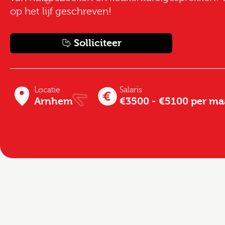
op het lijf geschreven!
Solliciteer
Locatie
Salaris
Arnhem
€3500 - €5100 per m