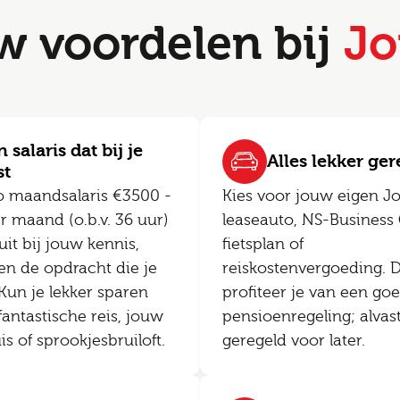
w voordelen bij
Jo
 salaris dat bij je
Alles lekker ge
st
o maandsalaris €3500 -
Kies voor jouw eigen J
r maand (o.b.v. 36 uur)
leaseauto, NS-Business 
uit bij jouw kennis,
fietsplan of
en de opdracht die je
reiskostenvergoeding. 
 Kun je lekker sparen
profiteer je van een go
fantastische reis, jouw
pensioenregeling; alvas
 of sprookjesbruiloft.
geregeld voor later.