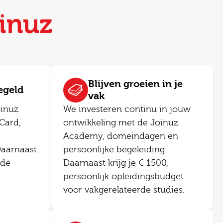
inuz
Blijven groeien in je
regeld
vak
oinuz
We investeren continu in jouw
Card,
ontwikkeling met de Joinuz
Academy, domeindagen en
Daarnaast
persoonlijke begeleiding.
ede
Daarnaast krijg je € 1500,-
t
persoonlijk opleidingsbudget
voor vakgerelateerde studies.