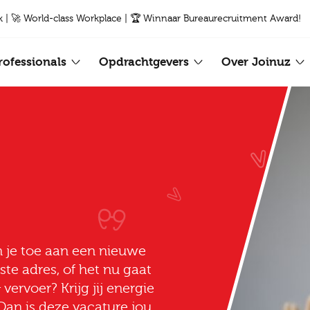
k | 🚀 World-class Workplace | 🏆 Winnaar Bureaurecruitment Award!
rofessionals
Opdrachtgevers
Over Joinuz
n je toe aan een nieuwe
iste adres, of het nu gaat
vervoer? Krijg jij energie
an is deze vacature jou