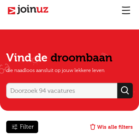
Vind de
droombaan
die naadloos aansluit op jouw lekkere leven
Filter
Wis alle filters