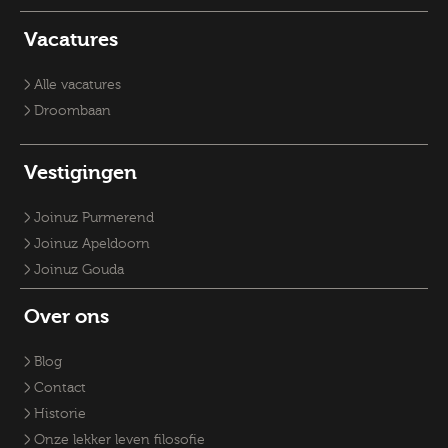
Vacatures Sociaal Domein
Vacatures Zorg
Recruiter
Vacature Planoloog
Vacatures Overheid
Vacatures verpleegkundige
Accountmanager
Vacatures
Vacatures RO-adviseurs
Vacatures GZ-psychologen
Vacatures Overheid
Vacatures Fysiek Domein
Alle vacatures
Droombaan
Vestigingen
Joinuz Purmerend
Joinuz Apeldoorn
Joinuz Gouda
Over ons
Blog
Contact
Historie
Onze lekker leven filosofie