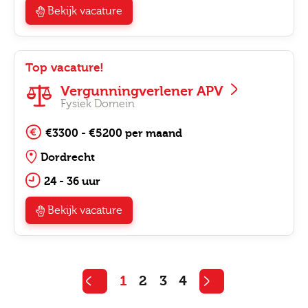
Bekijk vacature
Top vacature!
Vergunningverlener APV
Fysiek Domein
€3300 - €5200 per maand
Dordrecht
24 - 36 uur
Bekijk vacature
1
2
3
4