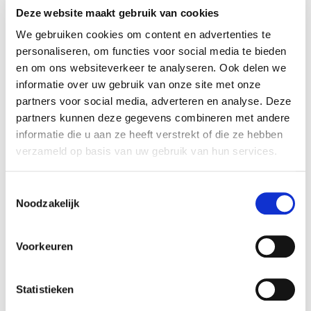
Bekijk vacature
Deze website maakt gebruik van cookies
We gebruiken cookies om content en advertenties te
personaliseren, om functies voor social media te bieden
Top vacature!
en om ons websiteverkeer te analyseren. Ook delen we
Projectleider
informatie over uw gebruik van onze site met onze
Altijd als 1e op de hoogte van de
Gebiedsontwikkeling
partners voor social media, adverteren en analyse. Deze
Fysiek Domein
nieuwste vacatures als je een job
partners kunnen deze gegevens combineren met andere
alert aanmaakt!
informatie die u aan ze heeft verstrekt of die ze hebben
€4100 - €6200 per maand
verzameld op basis van uw gebruik van hun services.
Oosterhout
E-mail
24 - 36 uur
Toestemmingsselectie
Noodzakelijk
Bekijk vacature
Postcode
Voorkeuren
Top vacature!
Statistieken
Projectleider
Bezorgopties