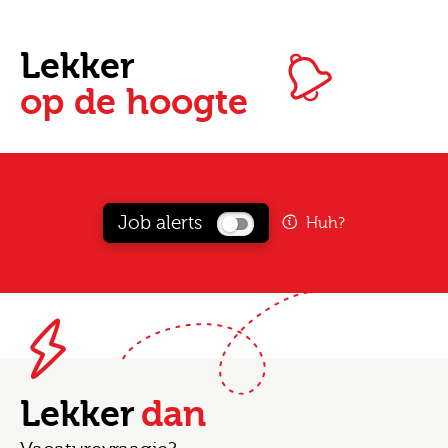
Lekker
op de hoogte
Job alerts
Huh?
Lekker
dan