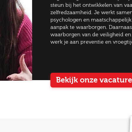
steun bij het ontwikkelen van va
zelfredzaamheid. Je werkt samen
gopties
psychologen en maatschappelijk 
aanpak te waarborgen. Daarnaast 
waarborgen van de veiligheid en
werk je aan preventie en vroegtij
Job alerts
 ga akkoord met het
privacy statement
Bekijk onze vacature