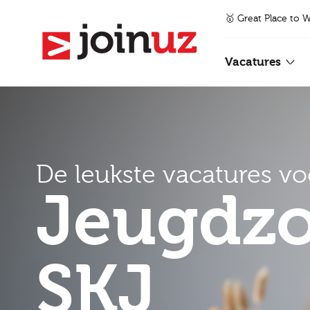
🥇 Great Place to 
Vacatures
De leukste vacatures vo
Jeugdzo
SKJ