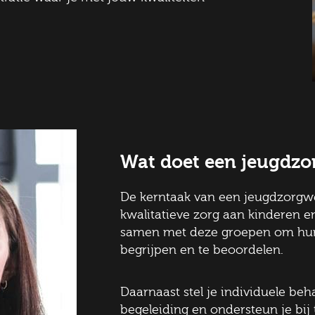
Altijd als 1e op de hoogte van de
nieuwste vacatures als je een job
Wat doet een jeugdzo
alert aanmaakt!
De kerntaak van een jeugdzorgwe
l
kwalitatieve zorg aan kinderen 
samen met deze groepen om hun
begrijpen en te beoordelen.
ode
Daarnaast stel je individuele be
begeleiding en ondersteun je bij 