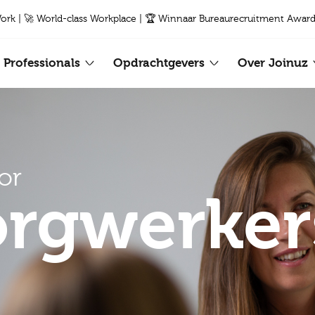
Work | 🚀 World-class Workplace | 🏆 Winnaar Bureaurecruitment Award
Professionals
Opdrachtgevers
Over Joinuz
or
rgwerker