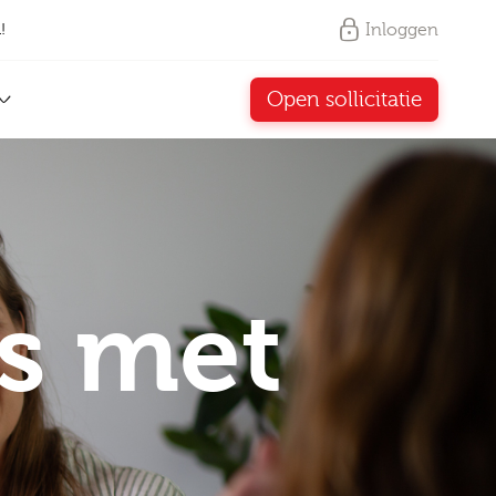
Inloggen
!
Open sollicitatie
s met