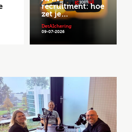
e
recruitment: hoe
zet je…
DetAIchering
09-07-2026