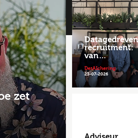
Datagedreve
recruitment:
van…
DetAIchering
23-07-2026
oe zet
Adviseur