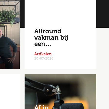
n
Allround
vakman bij
een…
Artikelen
20-07-2026
AI in