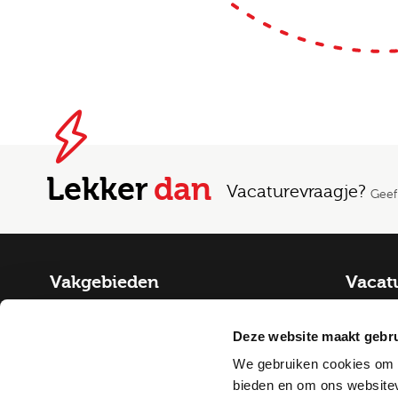
Lekker
dan
Vacaturevraagje?
Geef
Vakgebieden
Vacat
Fysiek Domein
Alle va
Deze website maakt gebru
Bouwplantoetser
Droom
Sociaal Domein
We gebruiken cookies om c
Verkeerskundige / Adviseur Mobiliteit
Beleidsadviseur Sociaal Domein
Vesti
bieden en om ons websitev
Woningcorporaties
Vergunningverlener APV