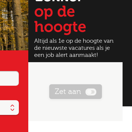
op de
hoogte
Altijd als 1e op de hoogte van
de nieuwste vacatures als je
een job alert aanmaakt!
Zet aan