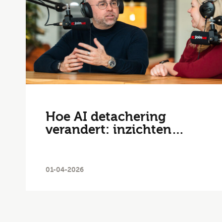
Postc
Bezor
Hoe AI detachering
verandert: inzichten…
Ik
01-04-2026