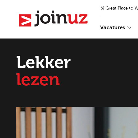
🥇 Great Place to 
Vacatures
Lekker
lezen