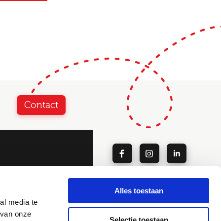
Contact
Alles toestaan
Blog
al media te
Disclaimer
 van onze
ie
Privacy
Selectie toestaan