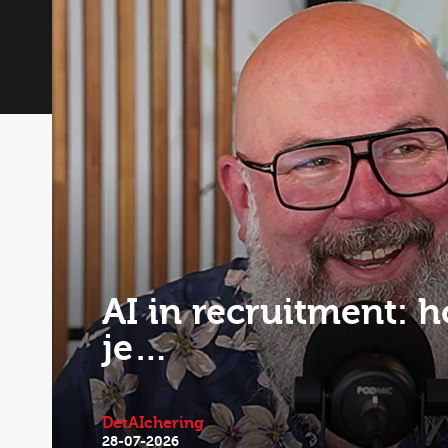
AI in recruitment: h
je…
DetAIchering
28-07-2026