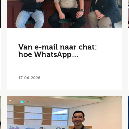
Van e-mail naar chat:
hoe WhatsApp…
Altijd als 1e op de hoogte van de
17-04-2026
nieuwste vacatures als je een job
alert aanmaakt!
l