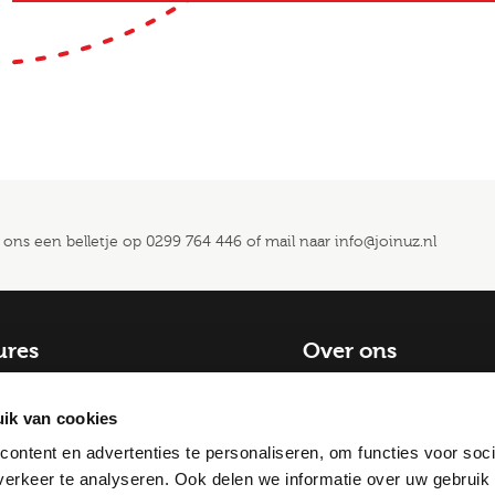
 ons een belletje op
0299 764 446
of mail naar
info@joinuz.nl
ures
Over ons
catures
Blog
ik van cookies
baan
Contact
ontent en advertenties te personaliseren, om functies voor soci
Historie
gingen
erkeer te analyseren. Ook delen we informatie over uw gebruik
Onze lekker leven filosof