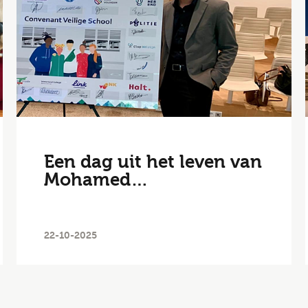
ode
gopties
Een dag uit het leven van
Mohamed…
Job alerts
 ga akkoord met het
privacy statement
22-10-2025