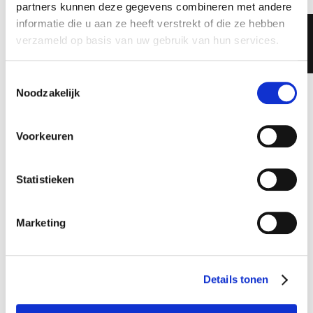
nieuwste vacatures als je een job
partners kunnen deze gegevens combineren met andere
alert aanmaakt!
informatie die u aan ze heeft verstrekt of die ze hebben
Deel deze pagina
verzameld op basis van uw gebruik van hun services.
E-mail
Toestemmingsselectie
Noodzakelijk
Postcode
Voorkeuren
Statistieken
Bezorgopties
Marketing
Ik ga akkoord met het
privacy statement
Details tonen
Lekker