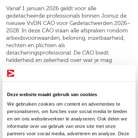
Vanaf 1 januari 2026 geldt voor alle
gedetacheerde professionals binnen Joinuz de
nieuwe VvDN CAO voor Gedetacheerden 2026–
2028. In deze CAO staan alle afspraken rondom
arbeidsvoorwaarden, beloning, inzetbaarheid,
rechten en plichten als
detacheringsprofessional. De CAO biedt
helderheid en zekerheid over wat je mag
verwachten als professional én waar je recht op
hebt.
Hier vind je de volledige
CAO
, waarin alle
Deze website maakt gebruik van cookies
bepalingen overzichtelijk zijn vastgelegd.
We gebruiken cookies om content en advertenties te
personaliseren, om functies voor social media te bieden
en om ons websiteverkeer te analyseren. Ook delen we
informatie over uw gebruik van onze site met onze
Altijd als 1e op de hoogte van de
partners voor social media, adverteren en analyse. Deze