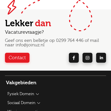
Lekker
dan
Vacaturevraagje?
Geef ons een belletje op
0299 764 446
of mail
naar
info@joinuz.nl
Contact
Vakgebieden
Fysiek Domein
Bouwplantoetser
Sociaal Domein
Verkeerskundige / Adviseur Mobiliteit
Beleidsadviseur Sociaal Domein