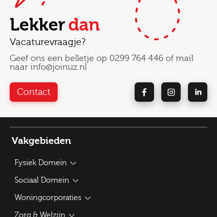
Lekker
dan
Vacaturevraagje?
Geef ons een belletje op
0299 764 446
of mail
naar
info@joinuz.nl
Contact
Vakgebieden
Fysiek Domein
Bouwplantoetser
Sociaal Domein
Verkeerskundige / Adviseur Mobiliteit
Beleidsadviseur Sociaal Domein
Woningcorporaties
Vergunningverlener APV
Vacatures WMO-consulent
Traineeship Ruimtelijke Ordening
Verhuurmakelaar
Zorg & Welzijn
Jeugdconsulent