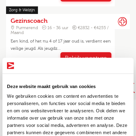
Zorg & Welzijn
Gezinscoach
Purmerend
16 - 36 uur
€2832 - €4255 /
Maand
Een kind, of het nu 4 of 17 jaar oud is, verdient een
veilige jeugd. Als jeugdz…
Bekijk vacature
Alle 14 Zorg & Welzijn vacatures
Deze website maakt gebruik van cookies
We gebruiken cookies om content en advertenties te
personaliseren, om functies voor social media te bieden
en om ons websiteverkeer te analyseren. Ook delen we
informatie over uw gebruik van onze site met onze
Altijd als 1e op de hoogte van de
partners voor social media, adverteren en analyse. Deze
nieuwste vacatures als je een job
partners kunnen deze gegevens combineren met andere