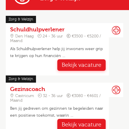
Zorg & Welzijn
Schuldhulpverlener
Den Haag
24 - 36 uur
€3500 - €5200 /
Maand
Als Schuldhulpverlener help jij inwoners weer grip
te krijgen op hun financiën …
Bekijk vacature
Zorg & Welzijn
Gezinscoach
Castricum
32 - 36 uur
€3080 - €4601 /
Maand
Ben jij gedreven om gezinnen te begeleiden naar
een positieve toekomst, waarin …
Bekijk vacature