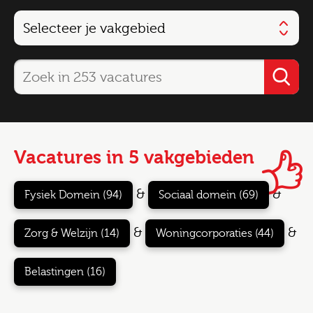
Vacatures in 5 vakgebieden
&
&
Fysiek Domein (94)
Sociaal domein (69)
&
&
Zorg & Welzijn (14)
Woningcorporaties (44)
Belastingen (16)