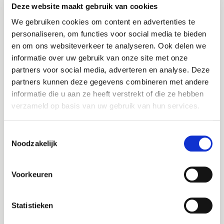
Wat verdient een
Deze website maakt gebruik van cookies
vergunningverlener
We gebruiken cookies om content en advertenties te
personaliseren, om functies voor social media te bieden
APV?
en om ons websiteverkeer te analyseren. Ook delen we
informatie over uw gebruik van onze site met onze
Altijd als 1e op de hoogte van de
Het salaris van een vergunningverlener APV is
partners voor social media, adverteren en analyse. Deze
afhankelijk van verschillende factoren, zoals
nieuwste vacatures als je een job
partners kunnen deze gegevens combineren met andere
ervaring, opleidingsniveau en organisatie. Over
alert aanmaakt!
informatie die u aan ze heeft verstrekt of die ze hebben
het algemeen ligt het salaris van een
verzameld op basis van uw gebruik van hun services.
vergunningverlener APV binnen een range die
E-mail
vergelijkbaar is met andere juridische en
Toestemmingsselectie
beleidsfuncties in de overheidssector. Het
Noodzakelijk
gemiddelde salaris ligt tussen de €2.550 en €5.000
bruto per maand. Natuurlijk zijn ook de secundaire
Postcode
arbeidsvoorwaarden, zoals vakantiedagen,
Voorkeuren
leaseauto, pensioenregelingen en
ontwikkelingsmogelijkheden, van belang. Vergeet
dus niet om ook hiernaar te kijken als je een
Statistieken
interessante vacature tegenkomt.
Bezorgopties