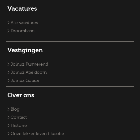
Vacature Planoloog
Vacatures Overheid
Vacatures verpleegkundige
Accountmanager
Vacatures
Vacatures RO-adviseurs
Vacature klantmanager
Vacatures GZ-psychologen
Vacatures Overheid
Vacatures Fysiek Domein
Alle vacatures
Droombaan
Vestigingen
Joinuz Purmerend
Joinuz Apeldoorn
Joinuz Gouda
Over ons
Blog
Contact
Historie
Onze lekker leven filosofie