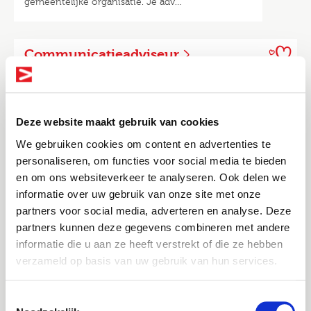
gemeentelijke organisatie. Je adv…
Communicatieadviseur
Barendrecht
24 - 36 uur
€3500 - €5100
per maand
Als Communicatieadviseur sta jij midden in de
gemeentelijke organisatie. Je adv…
Deze website maakt gebruik van cookies
We gebruiken cookies om content en advertenties te
personaliseren, om functies voor social media te bieden
Algemeen jurist
en om ons websiteverkeer te analyseren. Ook delen we
Delft
24 - 36 uur
€4250 - €6000 per
informatie over uw gebruik van onze site met onze
maand
Altijd als 1e op de hoogte van de
partners voor social media, adverteren en analyse. Deze
Meerdere jaren (gemeentelijke) werkervaring als
nieuwste vacatures als je een job
partners kunnen deze gegevens combineren met andere
jurist? Dan is dit jouw kans! A…
alert aanmaakt!
informatie die u aan ze heeft verstrekt of die ze hebben
verzameld op basis van uw gebruik van hun services.
E-mail
Algemeen jurist
Toestemmingsselectie
Tilburg
24 - 36 uur
€4250 - €6000 per