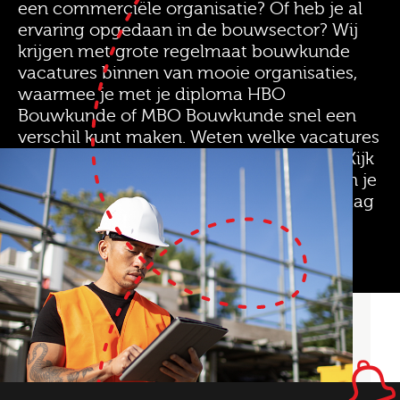
een commerciële organisatie? Of heb je al
ervaring opgedaan in de bouwsector? Wij
krijgen met grote regelmaat bouwkunde
vacatures binnen van mooie organisaties,
waarmee je met je diploma HBO
Bouwkunde of MBO Bouwkunde snel een
verschil kunt maken. Weten welke vacatures
we op dit moment open hebben staan? Kijk
in ons vacatureoverzicht en wie weet kun je
snel aan de slag via Joinuz! Wij horen graag
van je.