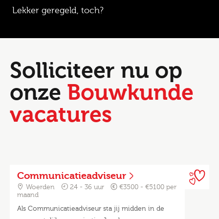
Lekker geregeld, toch?
Solliciteer nu op
onze
Bouwkunde
vacatures
Communicatieadviseur
Woerden
24 - 36 uur
€3500 - €5100 per
maand
Als Communicatieadviseur sta jij midden in de