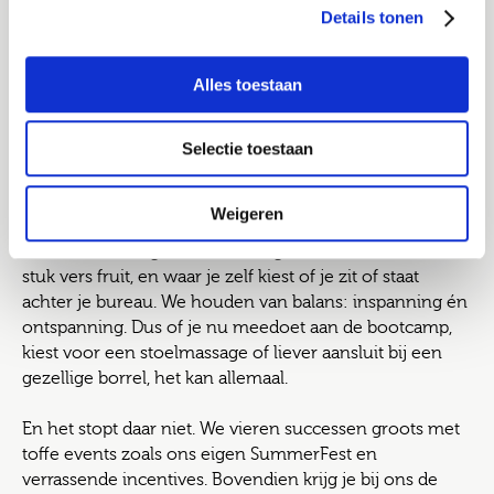
Ik ga akkoord met het
privacy statement
Details tonen
Waarom werken bij
Job alerts
Alles toestaan
Joinuz zo leuk is
Selectie toestaan
Werken bij Joinuz betekent meer dan een mooi salaris
en goede arbeidsvoorwaarden. Het is werken op een
Weigeren
plek waar je je echt thuis voelt. Waar je tussen het
schakelen door geniet van een gezonde lunch of een
stuk vers fruit, en waar je zelf kiest of je zit of staat
achter je bureau. We houden van balans: inspanning én
ontspanning. Dus of je nu meedoet aan de bootcamp,
kiest voor een stoelmassage of liever aansluit bij een
gezellige borrel, het kan allemaal.
En het stopt daar niet. We vieren successen groots met
toffe events zoals ons eigen SummerFest en
verrassende incentives. Bovendien krijg je bij ons de