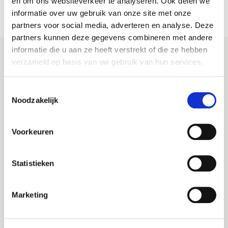
en om ons websiteverkeer te analyseren. Ook delen we
informatie over uw gebruik van onze site met onze
Altijd als 1e op de hoogte van de
partners voor social media, adverteren en analyse. Deze
nieuwste vacatures als je een job
partners kunnen deze gegevens combineren met andere
alert aanmaakt!
informatie die u aan ze heeft verstrekt of die ze hebben
verzameld op basis van uw gebruik van hun services.
E-mail
Toestemmingsselectie
Noodzakelijk
Postcode
Voorkeuren
Statistieken
Bezorgopties
Marketing