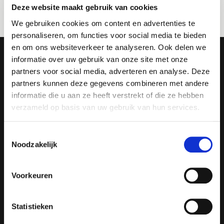
Laat je cv achter, dan zoeken we met je mee
Deze website maakt gebruik van cookies
naar een passende kans binnen de overheid.
We gebruiken cookies om content en advertenties te
personaliseren, om functies voor social media te bieden
en om ons websiteverkeer te analyseren. Ook delen we
Zo werkt het bij Joinuz
informatie over uw gebruik van onze site met onze
partners voor social media, adverteren en analyse. Deze
CV achterlaten
1
partners kunnen deze gegevens combineren met andere
Vul je gegevens in en laat je cv achter zodat onze
Altijd als 1e op de hoogte van de
informatie die u aan ze heeft verstrekt of die ze hebben
recruiters je kunnen begeleiden bij de volgende stap.
nieuwste vacatures als je een job
Binnen 3 werkdagen contact
verzameld op basis van uw gebruik van hun services.
2
We nemen snel contact met je op voor een korte
alert aanmaakt!
terugkoppeling.
Toestemmingsselectie
Persoonlijke kennismaking bij een match
3
Noodzakelijk
Ik ben geïnteresseerd in
Is er een match? Dan plannen we een persoonlijke
kennismaking in. We bespreken jouw wensen,
ervaring en ambities.
Voorkeuren
Opdrachten & kansen voorstellen
4
Onze accountmanagers brengen jouw CV onder de
Bezorgopties
aandacht bij relevante opdrachtgevers en zoeken
Statistieken
actief naar jouw ideale match.