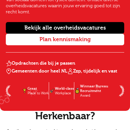
overheidsvacatures waarin jouw ervaring goed tot zijn
recht komt.
Bekijk alle overheidsvacatures
Plan kennismaking
Opdrachten die bij je passen
Gemeenten door heel NL
Zzp, tijdelijk en vast
Winnaar Bureau
Great
World-class
Recruitment
Place to Work
Workplace
Award
Herkenbaar?