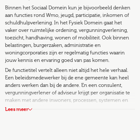
Binnen het Sociaal Domein kun je bijvoorbeeld denken
aan functies rond Wmo, jeugd, participatie, inkomen of
schuldhulpverlening. In het Fysiek Domein gaat het
vaker over ruimtelijke ordening, vergunningverlening,
toezicht, handhaving, wonen of mobiliteit. Ook binnen
belastingen, burgerzaken, administratie en
woningcorporaties zijn er regelmatig functies waarin
jouw kennis en ervaring goed van pas komen.
De functietitel vertelt alleen niet altijd het hele verhaal.
Een beleidsmedewerker bij de ene gemeente kan heel
anders werken dan bij de andere. En een consulent,
vergunningverlener of adviseur krijgt per organisatie te
maken met andere inwoners, processen, systemen en
verantwoordelijkheden. Daarom loont het om bij
Lees meer
vacatures overheid verder te kijken dan alleen de titel.
PAST WERKEN BIJ DE OVERHEID BIJ JOU?