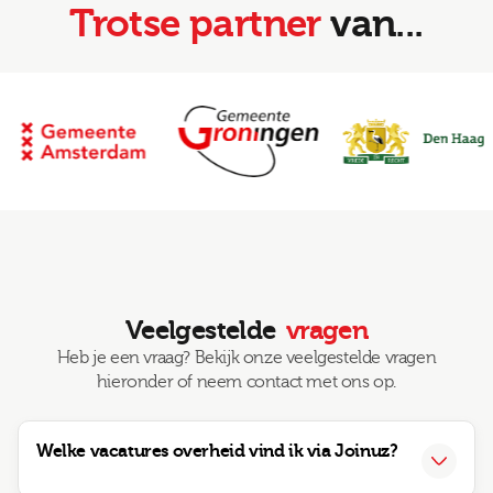
Een baan bij de overheid past vaak goed bij mensen die
Trotse partner
van...
inhoudelijk willen werken én iets willen bijdragen aan de
maatschappij. Je werkt aan regels, voorzieningen,
besluiten of projecten die invloed hebben op echte
mensen. Dat vraagt om zorgvuldigheid, maar ook om
praktisch denken.
Veel overheidsfuncties vragen dat je kunt schakelen
tussen verschillende belangen. Je hebt te maken met
inwoners, collega’s, bestuurders, ketenpartners of
externe organisaties. Soms is een oplossing duidelijk,
soms moet je juist goed afwegen wat juridisch klopt,
menselijk uitlegbaar is en praktisch uitvoerbaar blijft.
Veelgestelde
vragen
Als je houdt van werk met betekenis, structuur en
Heb je een vraag? Bekijk onze veelgestelde vragen
inhoud, kunnen vacatures overheid goed bij je passen.
hieronder of neem contact met ons op.
Zeker als je het leuk vindt om je ergens in vast te bijten,
maar ook begrijpt dat publieke dienstverlening
mensenwerk blijft. Regels zijn belangrijk, maar de context
Welke vacatures overheid vind ik via Joinuz?
eromheen net zo.
Via Joinuz vind je vacatures overheid bij onder andere