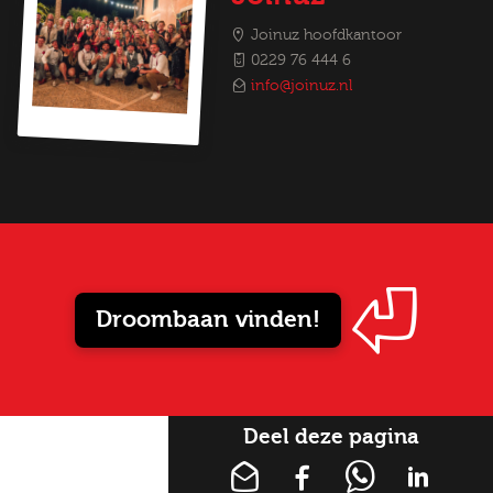
Joinuz hoofdkantoor
0229 76 444 6
info@joinuz.nl
Droombaan vinden!
Deel deze pagina