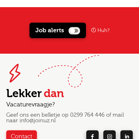
Job alerts
Huh?
Lekker
dan
Vacaturevraagje?
Geef ons een belletje op
0299 764 446
of mail
naar
info@joinuz.nl
Contact