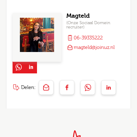
Magteld
(Onze Sociaal Domein
recruiter)
06-39335222
magteld@joinuz.nl
Delen: