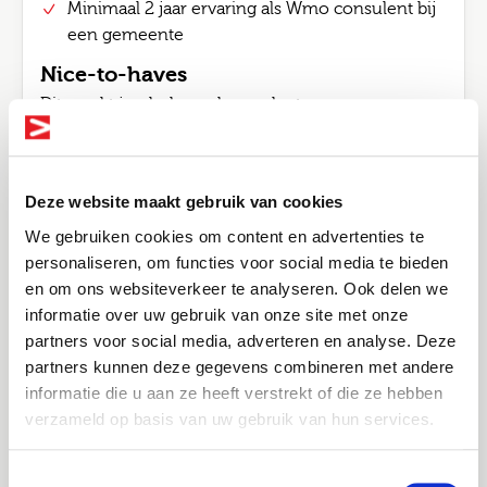
Minimaal 2 jaar ervaring als Wmo consulent bij
een gemeente
Nice-to-haves
Dit maakt jou helemaal compleet:
Een relevante afgeronde hbo-opleiding (bijv.
Social Work, Ergotherapie, Fysiotherapie of
Psychologie)
Deze website maakt gebruik van cookies
Kennis van gemeentelijke systemen
We gebruiken cookies om content en advertenties te
Sterke communicatieve vaardigheden
personaliseren, om functies voor social media te bieden
en om ons websiteverkeer te analyseren. Ook delen we
Een open, toegankelijke houding richting
informatie over uw gebruik van onze site met onze
inwoners
Bel me terug
Altijd als 1e op de hoogte van de
partners voor social media, adverteren en analyse. Deze
nieuwste vacatures als je een job
partners kunnen deze gegevens combineren met andere
Leave this field blank
alert aanmaakt!
informatie die u aan ze heeft verstrekt of die ze hebben
Over
verzameld op basis van uw gebruik van hun services.
E-mail
Jouw naam
Joinuz
Toestemmingsselectie