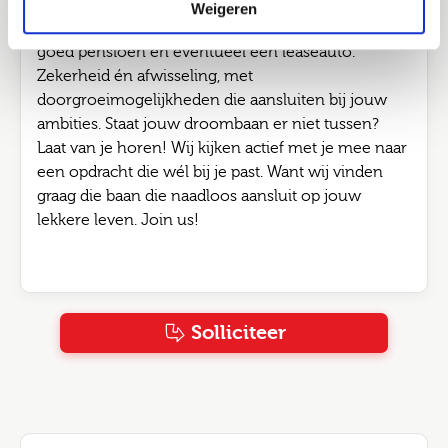
Joinuz in dienst gaat. Denk aan uitstekende
Weigeren
arbeidsvoorwaarden: een aantrekkelijk salaris, een
goed pensioen en eventueel een leaseauto.
Zekerheid én afwisseling, met
doorgroeimogelijkheden die aansluiten bij jouw
ambities. Staat jouw droombaan er niet tussen?
Laat van je horen! Wij kijken actief met je mee naar
een opdracht die wél bij je past. Want wij vinden
graag die baan die naadloos aansluit op jouw
lekkere leven. Join us!
Solliciteer