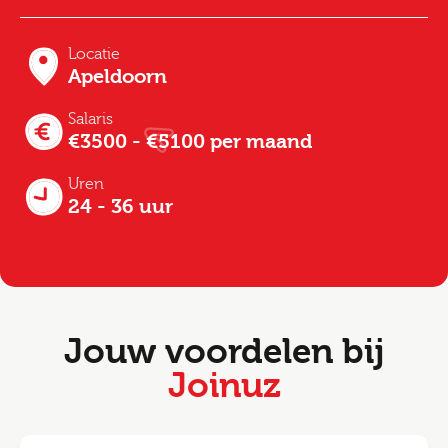
Locatie
Apeldoorn
Salaris
€3500 - €5100 per maand
Uren
24 - 36 uur
Jouw voordelen bij
Joinuz