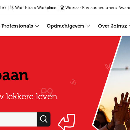
Work | 🚀 World-class Workplace | 🏆 Winnaar Bureaurecruitment Award
Professionals
Opdrachtgevers
Over Joinuz
baan
w lekkere leven