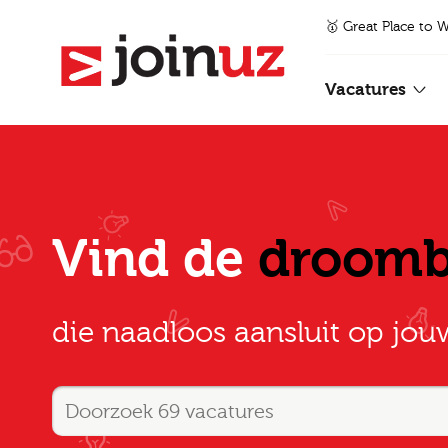
🥇 Great Place to 
Vacatures
Vind de
droom
die naadloos aansluit op jou