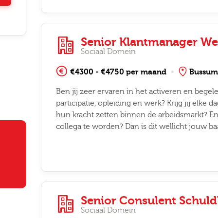
Senior Klantmanager W
Sociaal Domein
€4300 - €4750 per maand
Bussum
Altijd als 1e op de hoogte van de
Ben jij zeer ervaren in het activeren en bege
nieuwste vacatures als je een job
participatie, opleiding en werk? Krijg jij elk
hun kracht zetten binnen de arbeidsmarkt? En
alert aanmaakt!
collega te worden? Dan is dit wellicht jouw baan
l
ode
Senior Consulent Schul
Sociaal Domein