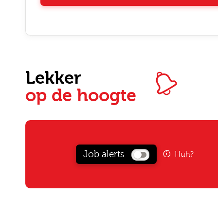
Lekker
op de hoogte
E-mai
Job alerts
Huh?
Postc