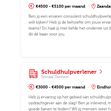
€4500 - €5100 per maand
Zaand
gopties
Ben jij een ervaren consulent schuldhulpver
wilt kijken? Heb jij de behoefte om jouw erva
teams? En haal jij met liefde het onderste uit
dit dé baan voor jou.
Job alerts
 ga akkoord met het
privacy statement
Schuldhulpverlener
Sociaal Domein
€3000 - €4500 per maand
Eindho
Heb jij ervaring op het gebied van schuldhulpv
opdrachtgever aan de slag? Ben je inlevend, maa
goede banen te leiden? Wil jij mensen weer he