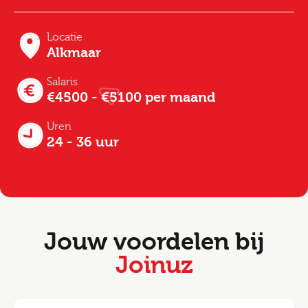
Locatie
Alkmaar
Salaris
€4500 - €5100 per maand
Uren
24 - 36 uur
Jouw voordelen bij
Joinuz