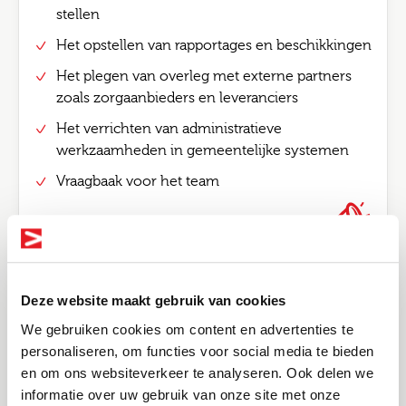
stellen
Het opstellen van rapportages en beschikkingen
Het plegen van overleg met externe partners
zoals zorgaanbieders en leveranciers
Het verrichten van administratieve
werkzaamheden in gemeentelijke systemen
Vraagbaak voor het team
Functie eisen
Must-haves
Deze website maakt gebruik van cookies
Minimaal 5 jaar ervaring als Wmo consulent bij
We gebruiken cookies om content en advertenties te
een gemeente
personaliseren, om functies voor social media te bieden
en om ons websiteverkeer te analyseren. Ook delen we
Een relevante afgeronde hbo opleiding (denk
informatie over uw gebruik van onze site met onze
aan Fysiotherapie, Ergotherapie, Psychologie of
Bel me terug