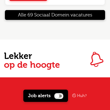
Alle 69 Sociaal Domein vacatures
Lekker
op de hoogte
Job alerts
Huh?