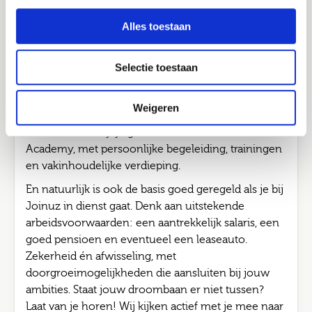
Wij luisteren, adviseren, denken mee en zorgen dat
Job alerts
Alles toestaan
het klopt. Voor nu én later. Kies je voor detachering
Verstuur
via Joinuz? Dan werk je bij verschillende
opdrachtgevers aan opdrachten van 3 tot 12
Selectie toestaan
maanden. Zo doe je in korte tijd brede én
waardevolle ervaring op, bouw je aan een sterk
Weigeren
netwerk bij verschillende opdrachtgevers.
Ondertussen blijf je groeien via de Joinuz
Academy, met persoonlijke begeleiding, trainingen
en vakinhoudelijke verdieping.
En natuurlijk is ook de basis goed geregeld als je bij
Joinuz in dienst gaat. Denk aan uitstekende
arbeidsvoorwaarden: een aantrekkelijk salaris, een
goed pensioen en eventueel een leaseauto.
Zekerheid én afwisseling, met
doorgroeimogelijkheden die aansluiten bij jouw
ambities. Staat jouw droombaan er niet tussen?
Laat van je horen! Wij kijken actief met je mee naar