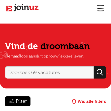
Vind de
droombaan
die naadloos aansluit op jouw lekkere leven
Filter
Wis alle filters