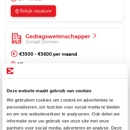
Bekijk vacature
Gedragswetenschapper
Sociaal Domein
€3500 - €5600 per maand
Alkmaar
24 - 36 uur
Bekijk vacature
Deze website maakt gebruik van cookies
We gebruiken cookies om content en advertenties te
personaliseren, om functies voor social media te bieden
Gedragswetenschapper
en om ons websiteverkeer te analyseren. Ook delen we
Sociaal Domein
informatie over uw gebruik van onze site met onze
Altijd als 1e op de hoogte van de
partners voor social media, adverteren en analyse. Deze
€3700 - €6700 per maand