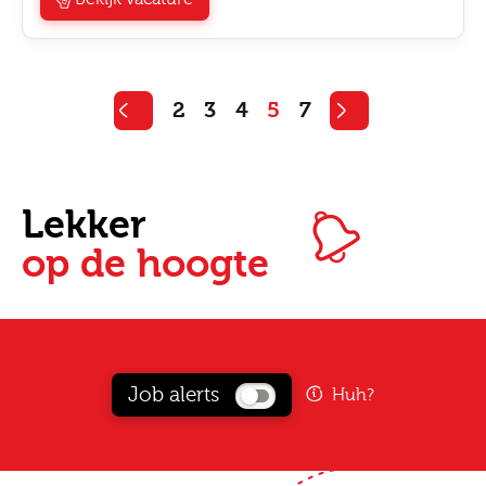
2
3
4
5
7
Lekker
op de hoogte
Job alerts
Huh?