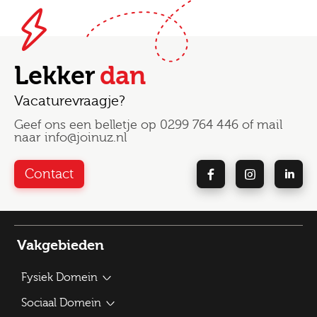
Lekker
dan
Vacaturevraagje?
Geef ons een belletje op
0299 764 446
of mail
naar
info@joinuz.nl
Contact
Vakgebieden
Fysiek Domein
Bouwplantoetser
Sociaal Domein
Verkeerskundige / Adviseur Mobiliteit