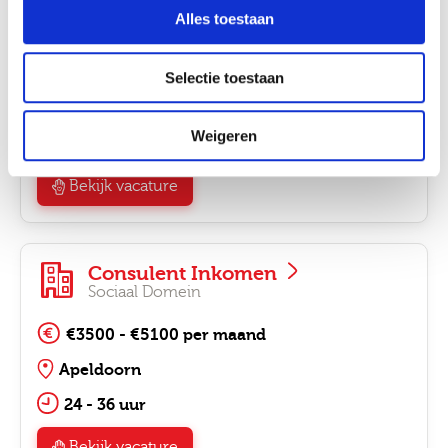
Job alerts
Consulent inburgering
Alles toestaan
Sociaal Domein
€3500 - €5100 per maand
Selectie toestaan
Apeldoorn
Weigeren
24 - 36 uur
Bekijk vacature
Consulent Inkomen
Sociaal Domein
€3500 - €5100 per maand
Apeldoorn
24 - 36 uur
Bekijk vacature