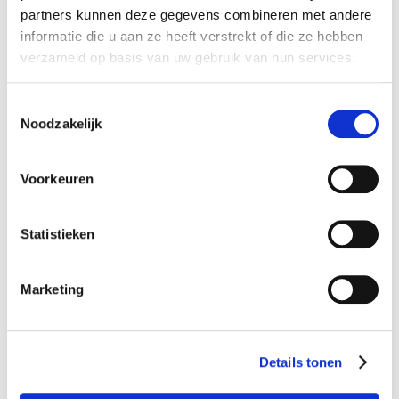
nieuwste vacatures als je een job
partners kunnen deze gegevens combineren met andere
Amsterdam
alert aanmaakt!
informatie die u aan ze heeft verstrekt of die ze hebben
verzameld op basis van uw gebruik van hun services.
24 - 36 uur
E-mail
Bekijk vacature
Toestemmingsselectie
Noodzakelijk
Postcode
Consulent werk en inkomen
Voorkeuren
Sociaal Domein
€3500 - €5100 per maand
Statistieken
Bezorgopties
Apeldoorn
Marketing
24 - 36 uur
Bekijk vacature
Ik ga akkoord met het
privacy statement
Details tonen