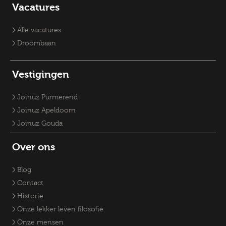
Vacatures Overheid
Vacatures verpleegkundige
Accountmanager
Vacatures
Vacatures RO-adviseurs
Vacature klantmanager
Vacatures GZ-psychologen
Vacatures Overheid
Vacatures Fysiek Domein
Alle vacatures
Droombaan
Vestigingen
Joinuz Purmerend
Joinuz Apeldoorn
Joinuz Gouda
Over ons
Blog
Contact
Historie
Onze lekker leven filosofie
Onze mensen