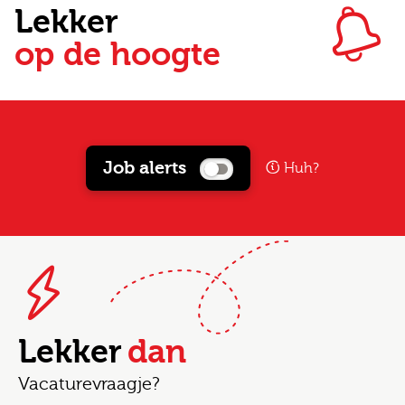
Lekker
op de hoogte
Job alerts
Huh?
Lekker
dan
Vacaturevraagje?