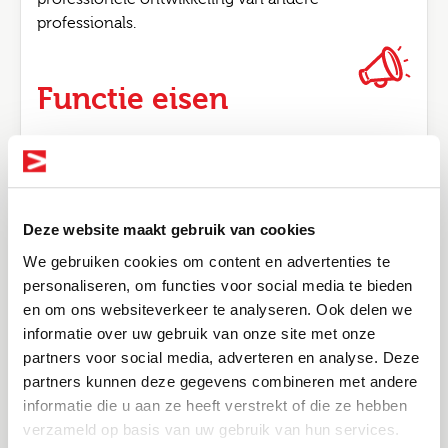
professionals.
Functie eisen
Must-haves
Een relevante afgeronde hbo opleiding (zoals
Social Work, Pedagogiek of SPH)
Deze website maakt gebruik van cookies
Een ervaren professional met geldige SKJ-
registratie
We gebruiken cookies om content en advertenties te
personaliseren, om functies voor social media te bieden
Minimaal 5 jaar ervaring als casusregisseur (óf
en om ons websiteverkeer te analyseren. Ook delen we
jeugd & gezinscoach, jeugdbeschermer of
informatie over uw gebruik van onze site met onze
Bel me terug
jeugdconsulent binnen jeugdzorg)
Altijd als 1e op de hoogte van de
partners voor social media, adverteren en analyse. Deze
nieuwste vacatures als je een job
Kennis en ervaring van de Jeugdwet en
partners kunnen deze gegevens combineren met andere
Leave this field blank
complexe problematiek
alert aanmaakt!
informatie die u aan ze heeft verstrekt of die ze hebben
verzameld op basis van uw gebruik van hun services.