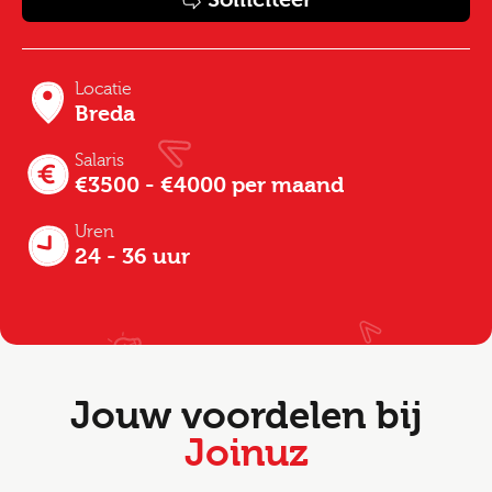
Locatie
Breda
Salaris
€3500 - €4000 per maand
Uren
24 - 36 uur
Jouw voordelen bij
Joinuz