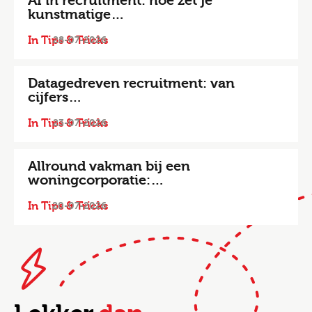
AI in recruitment: hoe zet je
kunstmatige…
In Tips & Tricks
28-07-2026
Datagedreven recruitment: van
cijfers…
In Tips & Tricks
23-07-2026
Allround vakman bij een
woningcorporatie:…
In Tips & Tricks
20-07-2026