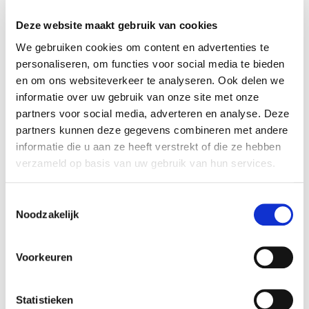
aan wie je de sollicitatie kunt richten.
Tijd om je motivatiebrief te schrijven. Enne,
Deze website maakt gebruik van cookies
vergeet je cv niet... Richt je brief aan je
We gebruiken cookies om content en advertenties te
contactpersoon en noem ook even dat je
personaliseren, om functies voor social media te bieden
hierover telefonisch contact hebt gehad.
en om ons websiteverkeer te analyseren. Ook delen we
Zit je al een week te nagelbijten en heb je
informatie over uw gebruik van onze site met onze
Altijd als 1e op de hoogte van de
nog niets gehoord? Geen zorgen, dat is vrij
partners voor social media, adverteren en analyse. Deze
nieuwste vacatures als je een job
normaal. Bel gewoon even (ja echt, niet
partners kunnen deze gegevens combineren met andere
alert aanmaakt!
mailen) om te vragen of de brief ontvangen is
informatie die u aan ze heeft verstrekt of die ze hebben
– daarmee vestig je meteen weer de
verzameld op basis van uw gebruik van hun services.
aandacht op je open sollicitatie. Grote kans
E-mail
dat ze het gewoon zijn vergeten of je brief
Toestemmingsselectie
nog bij HR ligt.
Noodzakelijk
Joinuz helpt jou aan
Postcode
Voorkeuren
je droombaan
Statistieken