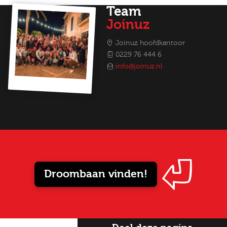
Team
Joinuz
Joinuz hoofdkantoor
0229 76 444 6
info@joinuz.nl
Droombaan vinden!