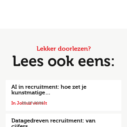
Lekker doorlezen?
Lees ook eens:
AI in recruitment: hoe zet je
kunstmatige…
In Joinuz vertelt
28-07-2026
Datagedreven recruitment: van
cijfers…