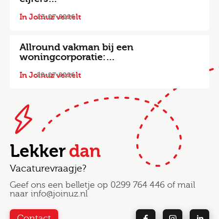
In Joinuz vertelt
23-07-2026
Allround vakman bij een
woningcorporatie:…
In Joinuz vertelt
20-07-2026
Lekker
dan
Vacaturevraagje?
Geef ons een belletje op
0299 764 446
of mail
naar
info@joinuz.nl
Contact