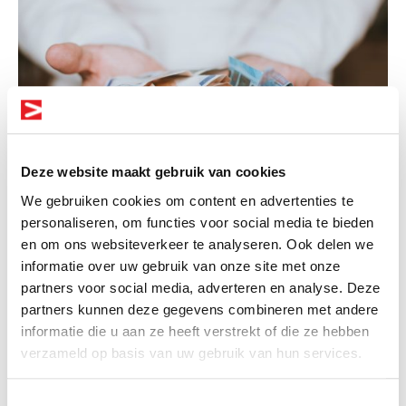
Deze website maakt gebruik van cookies
We gebruiken cookies om content en advertenties te
personaliseren, om functies voor social media te bieden
en om ons websiteverkeer te analyseren. Ook delen we
Wat verdient een
informatie over uw gebruik van onze site met onze
Altijd als 1e op de hoogte van de
partners voor social media, adverteren en analyse. Deze
schuldhulpverlener?
nieuwste vacatures als je een job
partners kunnen deze gegevens combineren met andere
alert aanmaakt!
informatie die u aan ze heeft verstrekt of die ze hebben
Het salaris van een schuldhulpverlener hangt
verzameld op basis van uw gebruik van hun services.
natuurlijk wel af van ervaring, opleiding en de
E-mail
werkgever.
Toestemmingsselectie