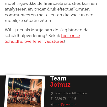
moet ingewikkelde financiële situaties kunnen
analyseren én onder druk effectief kunnen
communiceren met cliënten die vaak in een
moeilijke situatie zitten.
Wil jij net als Marije aan de slag binnen de
schuldhulpverlening? Bekijk
hier onze
Schuldhulpverlener vacatures
!
Team
Joinuz
Joinuz hoofdkantoor
0229 76 444 6
info@joinuz.nl