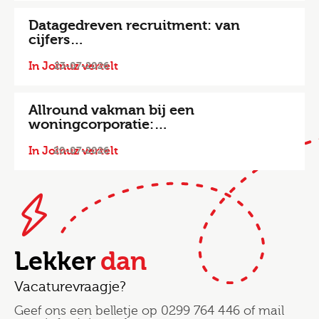
Datagedreven recruitment: van
cijfers…
In Joinuz vertelt
23-07-2026
Allround vakman bij een
woningcorporatie:…
In Joinuz vertelt
20-07-2026
Lekker
dan
Vacaturevraagje?
Geef ons een belletje op
0299 764 446
of mail