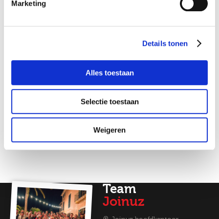
Marketing
geeft? Via Joinuz kun je een kijkje nemen in
verschillende keukens om te kijken wat echt bij
jou past. Tevens heb je de optie tot het rijden
Ik ga akkoord met het
privacy statement
van een leaseauto. Interesse? Bekijk dan eens
Details tonen
onze
Verzorgende IG vacatures
.
Mocht een baan als Verzorgende IG niks voor
Job alerts
Alles toestaan
jou zijn maar ben je wel op zoek naar een
andere baan in de zorg, kijk dan eens bij al onze
zorgvacatures
en wie weet zit daar iets voor je
Selectie toestaan
bij!
Weigeren
Team
Joinuz