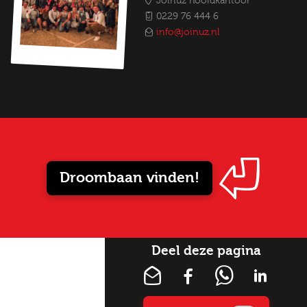
Joinuz hoofdkantoor
0229 76 444 6
info@joinuz.nl
Droombaan vinden!
Deel deze pagina