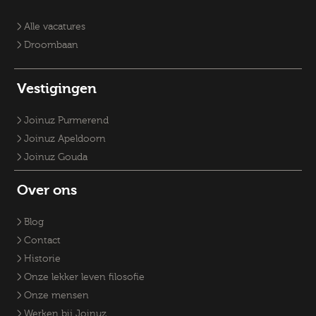
Vacature klantmanager
Vacatures GZ-psychologen
Vacatures Overheid
Vacatures Fysiek Domein
Alle vacatures
Droombaan
Vestigingen
Joinuz Purmerend
Joinuz Apeldoorn
Joinuz Gouda
Over ons
Blog
Contact
Historie
Onze lekker leven filosofie
Onze mensen
Werken bij Joinuz