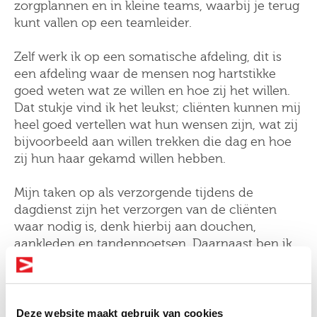
zorgplannen en in kleine teams, waarbij je terug
kunt vallen op een teamleider.
Zelf werk ik op een somatische afdeling, dit is
een afdeling waar de mensen nog hartstikke
goed weten wat ze willen en hoe zij het willen.
Dat stukje vind ik het leukst; cliënten kunnen mij
heel goed vertellen wat hun wensen zijn, wat zij
bijvoorbeeld aan willen trekken die dag en hoe
zij hun haar gekamd willen hebben.
Mijn taken op als verzorgende tijdens de
dagdienst zijn het verzorgen van de cliënten
waar nodig is, denk hierbij aan douchen,
aankleden en tandenpoetsen. Daarnaast ben ik
er ook voor verpleegtechnische handelingen;
denk bijvoorbeeld aan het vervangen van een
katheter of het toedienen van medicijnen. Tot
slot ben ik er ook voor een praatje en een
Deze website maakt gebruik van cookies