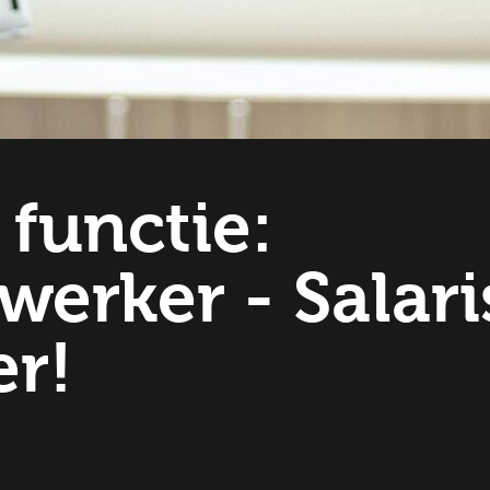
 functie:
erker - Salari
r!