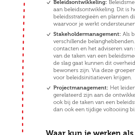
Beleidsontwikkeling:
Beleidsme
aan beleidsontwikkeling. Dit is
Bezor
beleidsstrategieën en plannen di
waarvoor je werkt ondersteunen
Stakeholdermanagement:
Als 
verschillende belanghebbenden
contacten en het adviseren van 
van de taken van een beleidsmed
de slag gaat kunnen dit overhei
Ik
bewoners zijn. Via deze groepe
voor beleidsinitiatieven krijgen.
Projectmanagement:
Het leide
gerelateerd zijn aan de ontwikk
ook bij de taken van een beleid
dan ook een tijdige voltooiing b
Waar kun je werken al