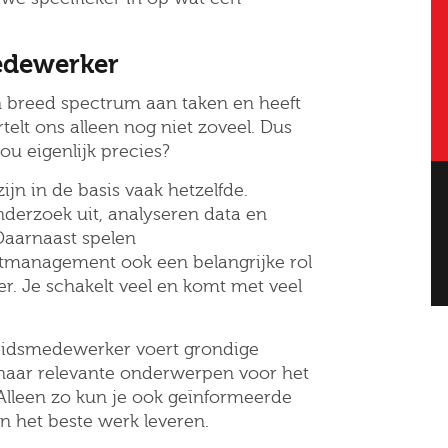
edewerker
 breed spectrum aan taken en heeft
telt ons alleen nog niet zoveel. Dus
u eigenlijk precies?
Altijd als 1e op de hoogte van de
jn in de basis vaak hetzelfde.
nieuwste vacatures als je een job
derzoek uit, analyseren data en
 Daarnaast spelen
alert aanmaakt!
management ook een belangrijke rol
r. Je schakelt veel en komt met veel
l
eidsmedewerker voert grondige
 naar relevante onderwerpen voor het
. Alleen zo kun je ook geïnformeerde
ode
n het beste werk leveren.