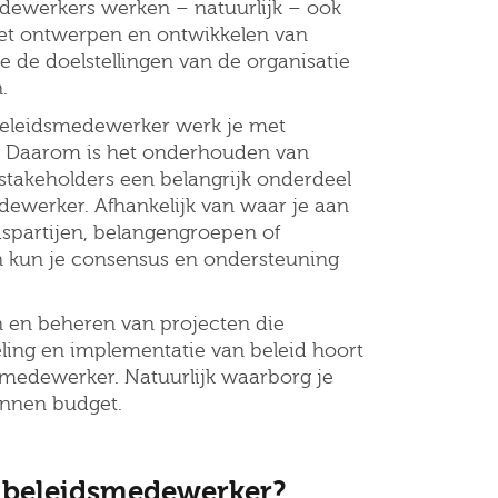
dewerkers werken – natuurlijk – ook
 het ontwerpen en ontwikkelen van
gopties
e de doelstellingen van de organisatie
.
beleidsmedewerker werk je met
. Daarom is het onderhouden van
stakeholders een belangrijk onderdeel
ewerker. Afhankelijk van waar je aan
dspartijen, belangengroepen of
Job alerts
 ga akkoord met het
privacy statement
n kun je consensus en ondersteuning
n en beheren van projecten die
eling en implementatie van beleid hoort
smedewerker. Natuurlijk waarborg je
innen budget.
s beleidsmedewerker?