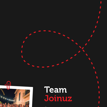
Team
Joinuz