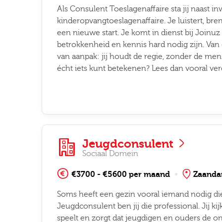
Als Consulent Toeslagenaffaire sta jij naast i
kinderopvangtoeslagenaffaire. Je luistert, bre
gopties
een nieuwe start. Je komt in dienst bij Joinu
betrokkenheid en kennis hard nodig zijn. Van
van aanpak: jij houdt de regie, zonder de mense
écht iets kunt betekenen? Lees dan vooral ver
Job alerts
 ga akkoord met het
privacy statement
Jeugdconsulent
Sociaal Domein
€3700 - €5600 per maand
Zaand
Soms heeft een gezin vooral iemand nodig die 
Jeugdconsulent ben jij die professional. Jij ki
speelt en zorgt dat jeugdigen en ouders de ond