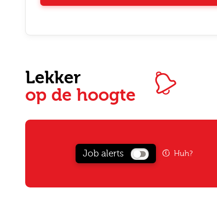
Lekker
op de hoogte
E-mai
Job alerts
Huh?
Postc