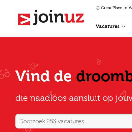
🥇 Great Place to 
Vacatures
Vind de
droom
die naadloos aansluit op jou