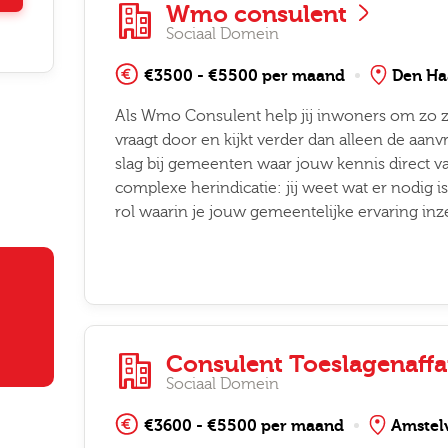
Wmo consulent
Sociaal Domein
€3500 - €5500 per maand
Den Ha
Als Wmo Consulent help jij inwoners om zo zel
vraagt door en kijkt verder dan alleen de aanv
slag bij gemeenten waar jouw kennis direct v
Altijd als 1e op de hoogte van de
complexe herindicatie: jij weet wat er nodig i
nieuwste vacatures als je een job
rol waarin je jouw gemeentelijke ervaring inze
alert aanmaakt!
l
Consulent Toeslagenaffa
Sociaal Domein
ode
€3600 - €5500 per maand
Amstel