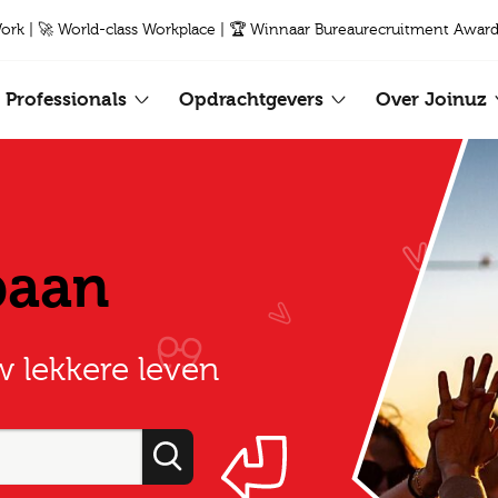
Work | 🚀 World-class Workplace | 🏆 Winnaar Bureaurecruitment Award
Professionals
Opdrachtgevers
Over Joinuz
baan
w lekkere leven