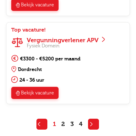
Bekijk vacature
Top vacature!
Vergunningverlener APV
Fysiek Domein
€3300 - €5200 per maand
Dordrecht
24 - 36 uur
Bekijk vacature
1
2
3
4