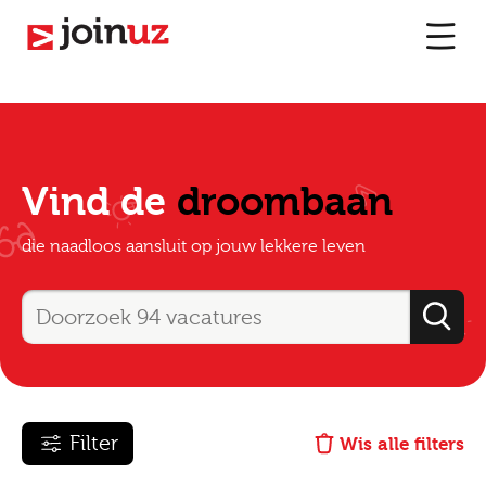
Vind de
droombaan
die naadloos aansluit op jouw lekkere leven
Filter
Wis alle filters