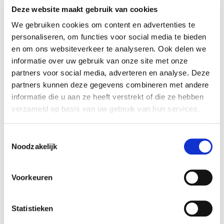
Bekijk vacature
Deze website maakt gebruik van cookies
We gebruiken cookies om content en advertenties te
personaliseren, om functies voor social media te bieden
Top vacature!
en om ons websiteverkeer te analyseren. Ook delen we
Projectleider
informatie over uw gebruik van onze site met onze
Altijd als 1e op de hoogte van de
Gebiedsontwikkeling
partners voor social media, adverteren en analyse. Deze
Fysiek Domein
nieuwste vacatures als je een job
partners kunnen deze gegevens combineren met andere
alert aanmaakt!
informatie die u aan ze heeft verstrekt of die ze hebben
€4100 - €6200 per maand
verzameld op basis van uw gebruik van hun services.
Oosterhout
E-mail
24 - 36 uur
Toestemmingsselectie
Noodzakelijk
Bekijk vacature
Postcode
Voorkeuren
Top vacature!
Statistieken
Projectleider
Bezorgopties