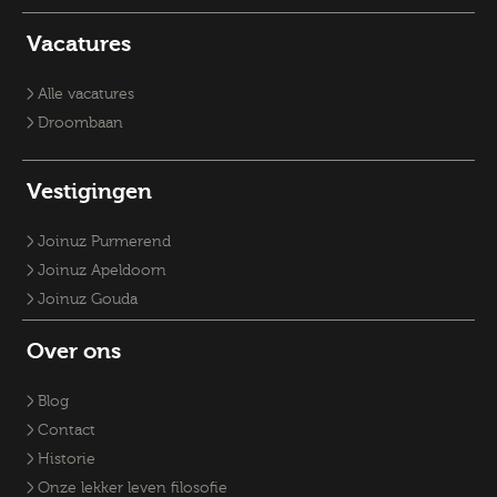
Vacatures Sociaal Domein
Vacatures Zorg
Recruiter
Vacature Planoloog
Vacatures Overheid
Vacatures verpleegkundige
Accountmanager
Vacatures
Vacatures RO-adviseurs
Vacature klantmanager
Vacatures GZ-psychologen
Vacatures Overheid
Vacatures Fysiek Domein
Alle vacatures
Droombaan
Vestigingen
Joinuz Purmerend
Joinuz Apeldoorn
Joinuz Gouda
Over ons
Blog
Contact
Historie
Onze lekker leven filosofie