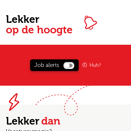
Lekker
op de hoogte
Job alerts
Huh?
Lekker
dan