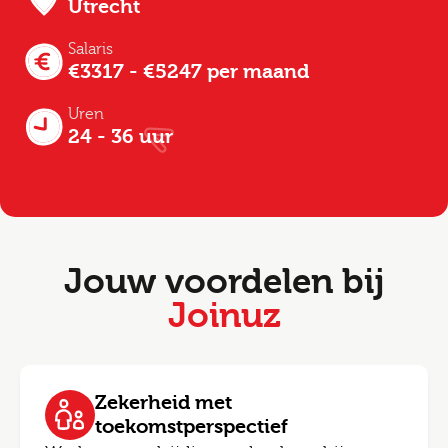
Utrecht
Salaris
€3317 - €5247 per maand
Uren
24 - 36 uur
Jouw voordelen bij
Joinuz
Zekerheid met
toekomstperspectief