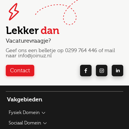
Lekker
dan
Vacaturevraagje?
Geef ons een belletje op
0299 764 446
of mail
naar
info@joinuz.nl
Contact
Vakgebieden
Fysiek Domein
Bouwplantoetser
Sociaal Domein
Verkeerskundige / Adviseur Mobiliteit