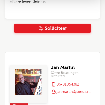
lekkere leven. Join us!
Solliciteer
Jan Martin
(Onze Belastingen
recruiter)
06-81054382
janmartin@joinuz.nl