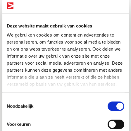
Uitstekende mondelinge en schriftelijke
communicatievaardigheden
Ervaring met systemen zoals 4 Woz, Gouw IT,
Level, VRiS, xxllnc Belastingen en OrtaX
Deze website maakt gebruik van cookies
We gebruiken cookies om content en advertenties te
personaliseren, om functies voor social media te bieden
Over
en om ons websiteverkeer te analyseren. Ook delen we
informatie over uw gebruik van onze site met onze
Bel me terug
Altijd als 1e op de hoogte van de
Joinuz
partners voor social media, adverteren en analyse. Deze
nieuwste vacatures als je een job
Je werkt om te leven. Niet andersom. Daarom
partners kunnen deze gegevens combineren met andere
Leave this field blank
verbinden wij professionals binnen de overheid,
alert aanmaakt!
informatie die u aan ze heeft verstrekt of die ze hebben
zorg en woningcorporaties aan organisaties waar
verzameld op basis van uw gebruik van hun services.
ze écht tot hun recht komen, inhoudelijk én
E-mail
Jouw naam
persoonlijk. Bij Joinuz kies jij wat bij je past.
Toestemmingsselectie
Noodzakelijk
In loondienst met een flexibel of vast contract? Of
Jouw telefoonnummer
liever aan de slag als zzp’er? Jij bepaalt de richting.
Wij luisteren, adviseren, denken mee en zorgen dat
Postcode
Voorkeuren
het klopt. Voor nu én later. Kies je voor detachering