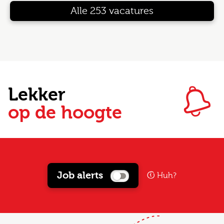
Alle 253 vacatures
Lekker
op de hoogte
Job alerts
Huh?