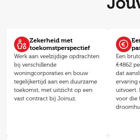
Jou
Zekerheid met
Een
toekomstperspectief
pa
Werk aan veelzijdige opdrachten
Een brut
bij verschillende
€4862 per
woningcorporaties en bouw
dat aansl
tegelijkertijd aan een duurzame
ervaring 
toekomst, met uitzicht op een
uitvoert.
vast contract bij Joinuz.
voor die 
droomhuis