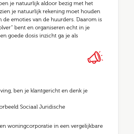
en je natuurlijk aldoor bezig met het
l
ezien je natuurlijk rekening moet houden
gopties
 de emoties van de huurders. Daarom is
rking
lver” bent en organiseren echt in je
en goede dosis inzicht ga je als
Job alerts
 ga akkoord met het
privacy statement
rstuur
ing, ben je klantgericht en denk je
rbeeld Sociaal Juridische
en woningcorporatie in een vergelijkbare