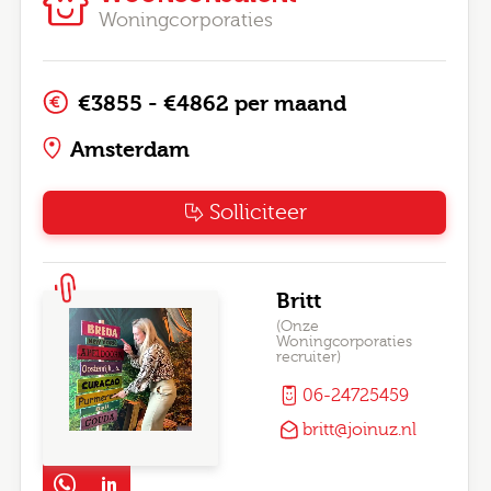
Woningcorporaties
€3855 - €4862 per maand
Amsterdam
Solliciteer
Britt
(Onze
Woningcorporaties
recruiter)
06-24725459
britt@joinuz.nl