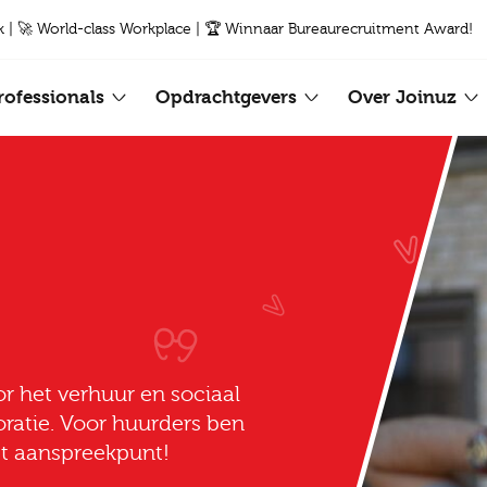
k | 🚀 World-class Workplace | 🏆 Winnaar Bureaurecruitment Award!
rofessionals
Opdrachtgevers
Over Joinuz
r het verhuur en sociaal
atie. Voor huurders ben
het aanspreekpunt!