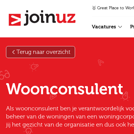
🥇 Great Place to Wor
Vacatures
P
Terug naar overzicht
Woonconsulent
Als woonconsulent ben je verantwoordelijk voo
beheer van de woningen van een woningcorpor
jij het gezicht van de organisatie en dus ook 