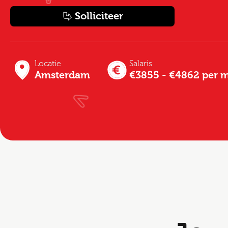
Solliciteer
Locatie
Salaris
Amsterdam
€3855 - €4862 per 