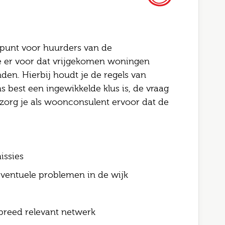
ekpunt voor huurders van de
e er voor dat vrijgekomen woningen
en. Hierbij houdt je de regels van
s best een ingewikkelde klus is, de vraag
Altijd als 1e op de hoogte van de
Bel me terug
org je als woonconsulent ervoor dat de
nieuwste vacatures als je een job
alert aanmaakt!
this field blank
l
issies
 naam
eventuele problemen in de wijk
telefoonnummer
ode
reed relevant netwerk