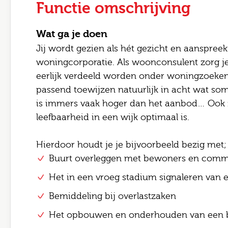
Functie omschrijving
Wat ga je doen
Jij wordt gezien als hét gezicht en aanspre
woningcorporatie. Als woonconsulent zorg j
eerlijk verdeeld worden onder woningzoekend
passend toewijzen natuurlijk in acht wat som
is immers vaak hoger dan het aanbod… Ook z
leefbaarheid in een wijk optimaal is.
Leave 
Hierdoor houdt je je bijvoorbeeld bezig met;
E-mai
Buurt overleggen met bewoners en comm
Jouw
Het in een vroeg stadium signaleren van 
Bemiddeling bij overlastzaken
Jouw 
Postc
Het opbouwen en onderhouden van een b