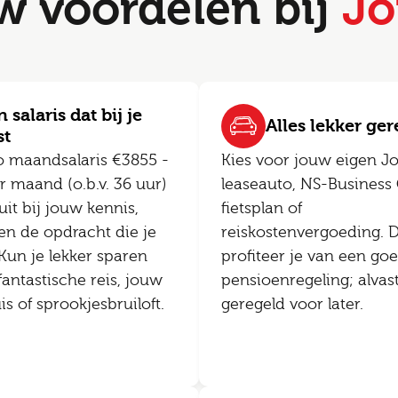
w voordelen bij
Jo
 salaris dat bij je
Alles lekker ge
st
o maandsalaris €3855 -
Kies voor jouw eigen J
 maand (o.b.v. 36 uur)
leaseauto, NS-Business 
uit bij jouw kennis,
fietsplan of
en de opdracht die je
reiskostenvergoeding. 
 Kun je lekker sparen
profiteer je van een go
fantastische reis, jouw
pensioenregeling; alvas
 of sprookjesbruiloft.
geregeld voor later.