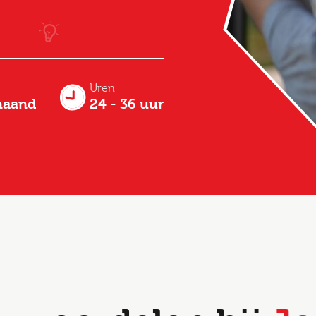
Uren
maand
24 - 36 uur