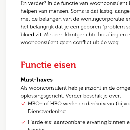
En verder? In de functie van woonconsulent b
E-mai
helpen van mensen. Soms is dat lastig, aang
Bezor
met de belangen van de woningcorporatie en
Opme
het belangrijk dat je een geboren “problem so
bloed zit. Met een klantgerichte houding en e
woonconsulent geen conflict uit de weg.
Functie eisen
Ik
Ve
Must-haves
Als woonconsulent heb je inzicht in de omgev
oplossingsgericht. Verder beschik je over:
MBO+ of HBO werk- en denkniveau (bijvoo
Dienstverlening
Harde eis: aantoonbare ervaring binnen e