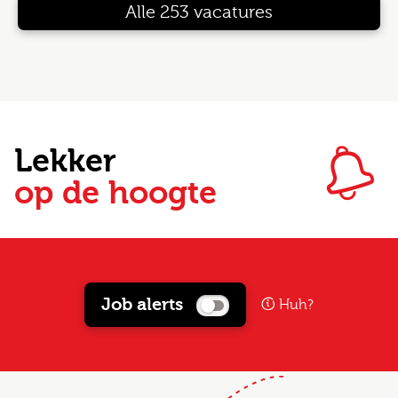
Alle 253 vacatures
Lekker
op de hoogte
Job alerts
Huh?