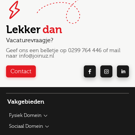
Lekker
dan
Vacaturevraagje?
Geef ons een belletje op
0299 764 446
of mail
naar
info@joinuz.nl
Contact
Vakgebieden
Fysiek Domein
Bouwplantoetser
Sociaal Domein
Verkeerskundige / Adviseur Mobiliteit
Beleidsadviseur Sociaal Domein