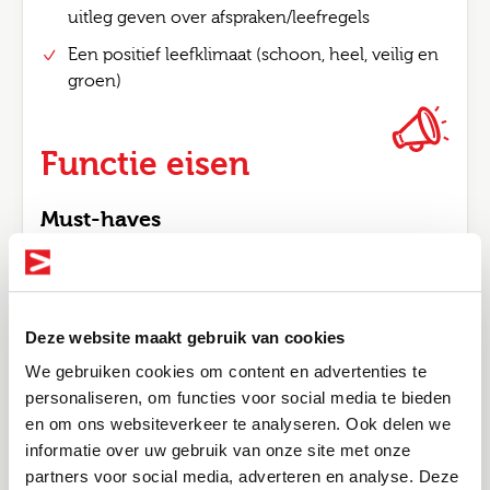
uitleg geven over afspraken/leefregels
Een positief leefklimaat (schoon, heel, veilig en
groen)
Functie eisen
Must-haves
Als wijkbeheerder werk je met uiteenlopende
doelgroepen, daarom moet je jezelf continue
kunnen aanpassen. Verder beschik je over;
Deze website maakt gebruik van cookies
Een afgeronde MBO opleiding (voorkeur sociaal
We gebruiken cookies om content en advertenties te
juridisch)
personaliseren, om functies voor social media te bieden
Werkervaring bij een woningcorporatie is
en om ons websiteverkeer te analyseren. Ook delen we
fijn, maar ervaring als BOA zou wellicht ook
informatie over uw gebruik van onze site met onze
Bel me terug
Altijd als 1e op de hoogte van de
kunnen passen!
partners voor social media, adverteren en analyse. Deze