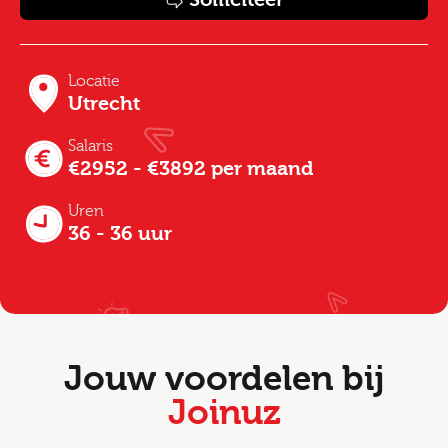
Locatie
Utrecht
Salaris
€2952 - €3892 per maand
Uren
36 - 36 uur
Jouw voordelen bij
Joinuz