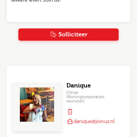
lekkere leven. Join us!
Solliciteer
Danique
(Onze
Woningcorporaties
recruiter)
danique@joinuz.nl