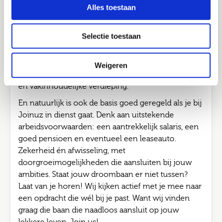
Job alerts
via Joinuz? Dan werk je bij verschillende
Alles toestaan
Verstuur
opdrachtgevers aan opdrachten van 3 tot 12
maanden. Zo doe je in korte tijd brede én
Selectie toestaan
waardevolle ervaring op, bouw je aan een sterk
netwerk bij verschillende opdrachtgevers.
Ondertussen blijf je groeien via de Joinuz
Weigeren
Academy, met persoonlijke begeleiding, trainingen
en vakinhoudelijke verdieping.
En natuurlijk is ook de basis goed geregeld als je bij
Joinuz in dienst gaat. Denk aan uitstekende
arbeidsvoorwaarden: een aantrekkelijk salaris, een
goed pensioen en eventueel een leaseauto.
Zekerheid én afwisseling, met
doorgroeimogelijkheden die aansluiten bij jouw
ambities. Staat jouw droombaan er niet tussen?
Laat van je horen! Wij kijken actief met je mee naar
een opdracht die wél bij je past. Want wij vinden
graag die baan die naadloos aansluit op jouw