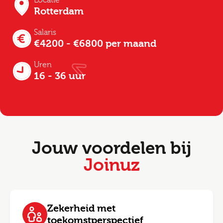
Locatie
Rotterdam
Salaris
€4200 - €6800 per maand
Uren
16 - 36 uur
Jouw voordelen bij
Joinuz
Zekerheid met
toekomstperspectief