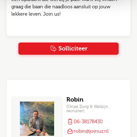
graag die baan die naadloos aansluit op jouw
lekkere leven. Join us!
Solliciteer
Robin
(Onze Zorg & Welzijn
recruiter)
06-38178430
robin@joinuz.nl