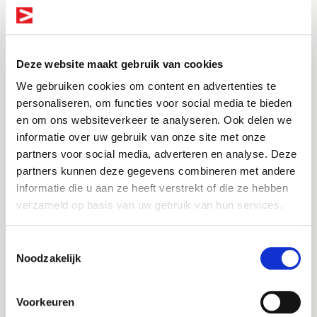
Must-haves
* Je beschikt over een afgeronde opleiding GZ-
psychologie * Je bent BIG-geregistreerd als GZ-
Deze website maakt gebruik van cookies
psycholoog * Je bent analytisch ingesteld en bent
een aanpakker
We gebruiken cookies om content en advertenties te
personaliseren, om functies voor social media te bieden
en om ons websiteverkeer te analyseren. Ook delen we
Over
informatie over uw gebruik van onze site met onze
Bel me terug
Altijd als 1e op de hoogte van de
partners voor social media, adverteren en analyse. Deze
nieuwste vacatures als je een job
partners kunnen deze gegevens combineren met andere
Joinuz
Leave this field blank
alert aanmaakt!
informatie die u aan ze heeft verstrekt of die ze hebben
Je werkt om te leven. Niet andersom. Daarom
verzameld op basis van uw gebruik van hun services.
verbinden wij professionals binnen de overheid,
E-mail
Jouw naam
zorg en woningcorporaties aan organisaties waar
Toestemmingsselectie
ze écht tot hun recht komen, inhoudelijk én
Noodzakelijk
persoonlijk. Bij Joinuz kies jij wat bij je past.
Jouw telefoonnummer
In loondienst met een flexibel of vast contract? Of
Postcode
Voorkeuren
liever aan de slag als zzp’er? Jij bepaalt de richting.