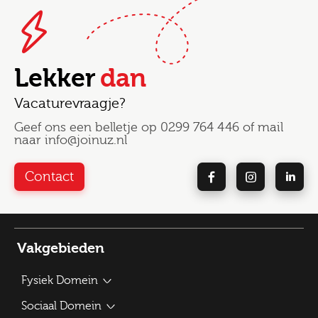
Lekker
dan
Vacaturevraagje?
Geef ons een belletje op
0299 764 446
of mail
naar
info@joinuz.nl
Contact
Vakgebieden
Fysiek Domein
Bouwplantoetser
Sociaal Domein
Verkeerskundige / Adviseur Mobiliteit