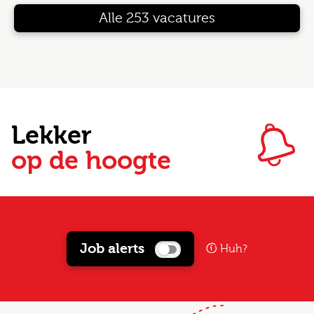
Alle 253 vacatures
Lekker
op de hoogte
Job alerts
Huh?