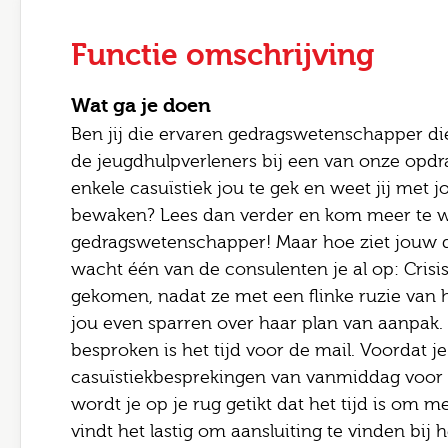
Functie omschrijving
Wat ga je doen
Ben jij die ervaren gedragswetenschapper di
de jeugdhulpverleners bij een van onze opdr
enkele casuïstiek jou te gek en weet jij met
bewaken? Lees dan verder en kom meer te w
gedragswetenschapper! Maar hoe ziet jouw dag
Leave 
wacht één van de consulenten je al op: Crisis!
gekomen, nadat ze met een flinke ruzie van 
E-mai
jou even sparren over haar plan van aanpak. 
Jouw
besproken is het tijd voor de mail. Voordat j
casuïstiekbesprekingen van vanmiddag voor en
Jouw 
Postc
wordt je op je rug getikt dat het tijd is om 
vindt het lastig om aansluiting te vinden bij 