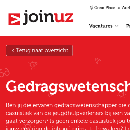
🥇 Great Place to Wor
Vacatures
P
Terug naar overzicht
Gedragswetensc
Ben jij die ervaren gedragswetenschapper die
casuïstiek van de jeugdhulpverleners bij een 
gaat verzorgen? Is geen enkele casuïstiek jou t
jouw ervaring de inhoud prima te bewaken? L