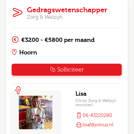
Gedragswetenschapper
Zorg & Welzijn
€3200 - €5800 per maand
Hoorn
Solliciteer
Lisa
(Onze Zorg & Welzijn
recruiter)
06-43220280
lisaf@joinuz.nl