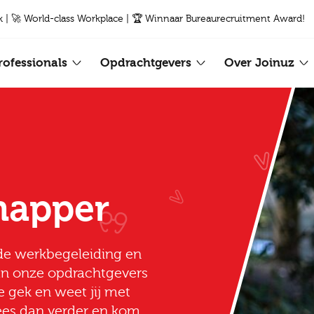
k | 🚀 World-class Workplace | 🏆 Winnaar Bureaurecruitment Award!
rofessionals
Opdrachtgevers
Over Joinuz
happer
 de werkbegeleiding en
van onze opdrachtgevers
e gek en weet jij met
ees dan verder en kom