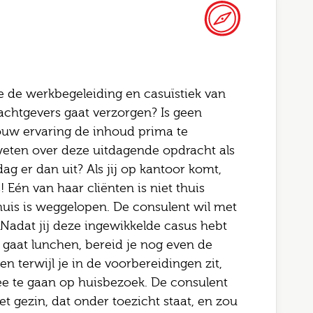
e de werkbegeleiding en casuïstiek van
achtgevers gaat verzorgen? Is geen
Altijd als 1e op de hoogte van de
Bel me terug
 jouw ervaring de inhoud prima te
nieuwste vacatures als je een job
eten over deze uitdagende opdracht als
 er dan uit? Als jij op kantoor komt,
alert aanmaakt!
this field blank
 Eén van haar cliënten is niet thuis
huis is weggelopen. De consulent wil met
l
Nadat jij deze ingewikkelde casus hebt
 naam
e gaat lunchen, bereid je nog even de
 terwijl je in de voorbereidingen zit,
telefoonnummer
ode
mee te gaan op huisbezoek. De consulent
het gezin, dat onder toezicht staat, en zou