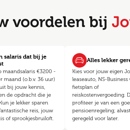
w voordelen bij
Jo
 salaris dat bij je
Alles lekker ge
st
o maandsalaris €3200 -
Kies voor jouw eigen J
r maand (o.b.v. 36 uur)
leaseauto, NS-Business 
uit bij jouw kennis,
fietsplan of
en de opdracht die je
reiskostenvergoeding. 
 Kun je lekker sparen
profiteer je van een go
fantastische reis, jouw
pensioenregeling; alvas
 of sprookjesbruiloft.
geregeld voor later.