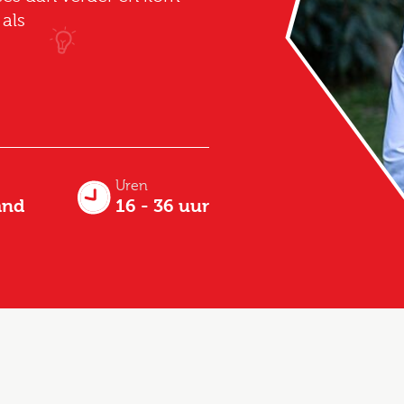
als
Uren
and
16 - 36 uur