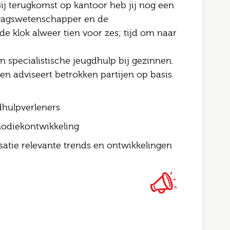
ij terugkomst op kantoor heb jij nog een
l
dragswetenschapper en de
gopties
 de klok alweer tien voor zes; tijd om naar
rking
n specialistische jeugdhulp bij gezinnen.
 en adviseert betrokken partijen op basis
dhulpverleners
Job alerts
 ga akkoord met het
privacy statement
hodiekontwikkeling
rstuur
satie relevante trends en ontwikkelingen