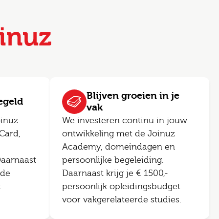
inuz
Blijven groeien in je
regeld
vak
oinuz
We investeren continu in jouw
Card,
ontwikkeling met de Joinuz
Academy, domeindagen en
Daarnaast
persoonlijke begeleiding.
ede
Daarnaast krijg je € 1500,-
t
persoonlijk opleidingsbudget
voor vakgerelateerde studies.