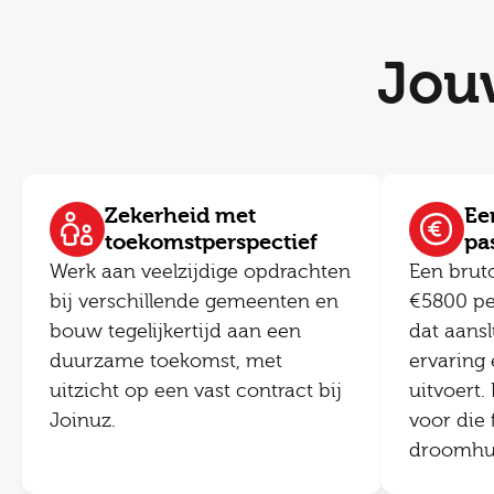
Jou
Zekerheid met
Een
toekomstperspectief
pa
Werk aan veelzijdige opdrachten
Een brut
bij verschillende gemeenten en
€5800 pe
bouw tegelijkertijd aan een
dat aansl
duurzame toekomst, met
ervaring 
uitzicht op een vast contract bij
uitvoert.
Joinuz.
voor die 
droomhuis