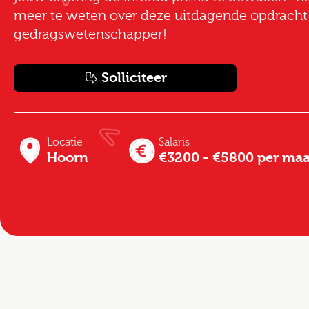
meer te weten over deze uitdagende opdracht 
gedragswetenschapper!
Solliciteer
Locatie
Salaris
Hoorn
€3200 - €5800 per ma