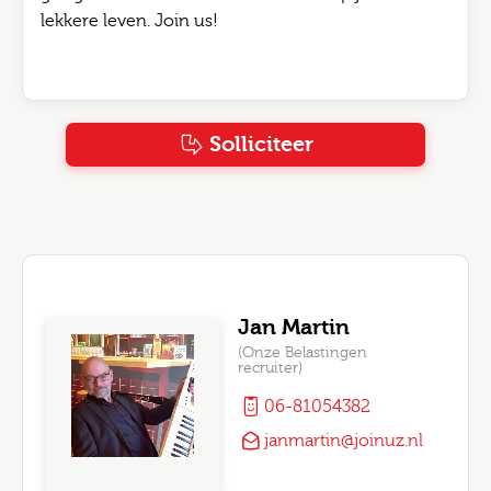
lekkere leven. Join us!
Solliciteer
Jan Martin
(Onze Belastingen
recruiter)
06-81054382
janmartin@joinuz.nl