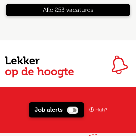
Alle 253 vacatures
Lekker
op de hoogte
Job alerts
Huh?