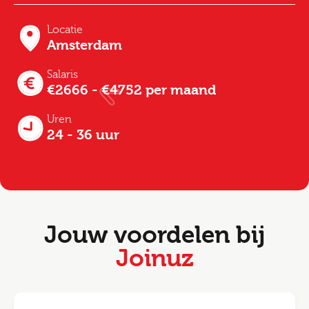
Locatie
Amsterdam
Salaris
€2666 - €4752 per maand
Uren
24 - 36 uur
Jouw voordelen bij
Joinuz