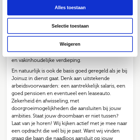
het klopt. Voor nu én later. Kies je voor detachering
Job alerts
Alles toestaan
via Joinuz? Dan werk je bij verschillende
Verstuur
opdrachtgevers aan opdrachten van 3 tot 12
maanden. Zo doe je in korte tijd brede én
Selectie toestaan
waardevolle ervaring op, bouw je aan een sterk
netwerk bij verschillende opdrachtgevers.
Weigeren
Ondertussen blijf je groeien via de Joinuz
Academy, met persoonlijke begeleiding, trainingen
en vakinhoudelijke verdieping.
En natuurlijk is ook de basis goed geregeld als je bij
Joinuz in dienst gaat. Denk aan uitstekende
arbeidsvoorwaarden: een aantrekkelijk salaris, een
goed pensioen en eventueel een leaseauto.
Zekerheid én afwisseling, met
doorgroeimogelijkheden die aansluiten bij jouw
ambities. Staat jouw droombaan er niet tussen?
Laat van je horen! Wij kijken actief met je mee naar
een opdracht die wél bij je past. Want wij vinden
graag die baan die naadloos aansluit op jouw