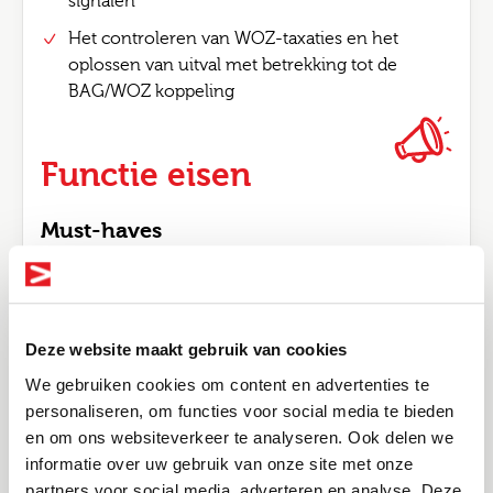
signalen
Het controleren van WOZ-taxaties en het
oplossen van uitval met betrekking tot de
BAG/WOZ koppeling
Functie eisen
Must-haves
Afgeronde mbo+ of hbo opleiding in
Bouwkunde of Vastgoed
Minstens 3 jaar ervaring in een vergelijkbare
Deze website maakt gebruik van cookies
functie
We gebruiken cookies om content en advertenties te
Diepgaande kennis van BAG en WOZ, inclusief
personaliseren, om functies voor social media te bieden
relevante wet- en regelgeving
en om ons websiteverkeer te analyseren. Ook delen we
Sterke analytische en probleemoplossende
informatie over uw gebruik van onze site met onze
Bel me terug
Altijd als 1e op de hoogte van de
vaardigheden
partners voor social media, adverteren en analyse. Deze