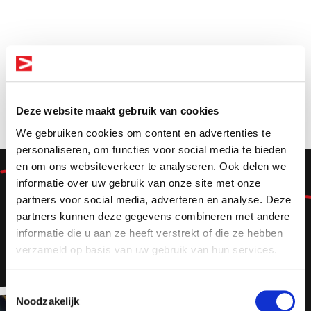
Deze website maakt gebruik van cookies
We gebruiken cookies om content en advertenties te
personaliseren, om functies voor social media te bieden
en om ons websiteverkeer te analyseren. Ook delen we
Lekker
informatie over uw gebruik van onze site met onze
Altijd als 1e op de hoogte van de
partners voor social media, adverteren en analyse. Deze
erbij
nieuwste vacatures als je een job
partners kunnen deze gegevens combineren met andere
alert aanmaakt!
informatie die u aan ze heeft verstrekt of die ze hebben
verzameld op basis van uw gebruik van hun services.
E-mail
Toestemmingsselectie
Noodzakelijk