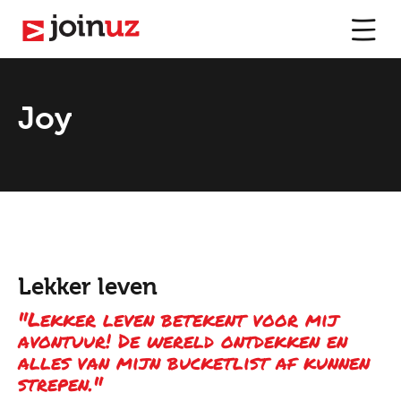
Joy
Lekker leven
"Lekker leven betekent voor mij
avontuur! De wereld ontdekken en
alles van mijn bucketlist af kunnen
strepen."