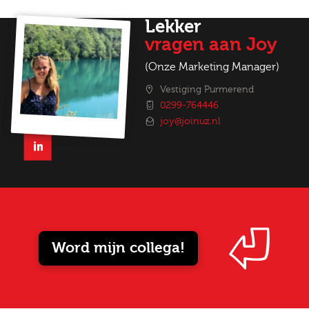
Lekker
vragen aan Joy
(Onze Marketing Manager)
Vestiging Purmerend
0299-764446
joy@joinuz.nl
Word mijn collega!