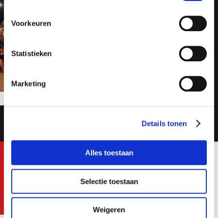
Postcode
Voorkeuren
Join us!
Van Recruiter tot Online
Statistieken
marketeer
Bezorgopties
Marketing
Ik ga akkoord met het
privacy statement
Details tonen
Job alerts
Alles toestaan
Toon de vacatures
Selectie toestaan
Weigeren