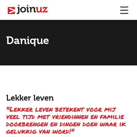
Danique
Lekker leven
"Lekker leven betekent voor mij
veel tijd met vriendinnen en familie
doorbrengen en dingen doen waar ik
gelukkig van word!"