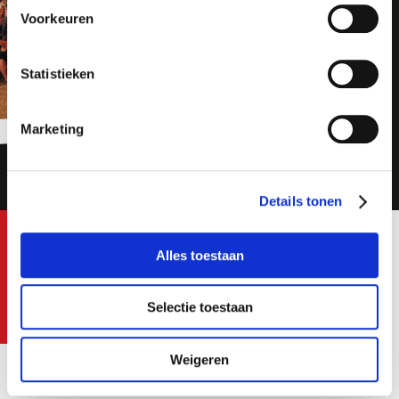
Postcode
Join us!
Voorkeuren
Van Recruiter tot Online
marketeer
Statistieken
Bezorgopties
Marketing
Ik ga akkoord met het
privacy statement
Details tonen
Job alerts
Alles toestaan
Toon de vacatures
Selectie toestaan
Weigeren