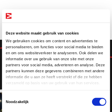
Deze website maakt gebruik van cookies
We gebruiken cookies om content en advertenties te
personaliseren, om functies voor social media te bieden
Lekker
en om ons websiteverkeer te analyseren. Ook delen we
informatie over uw gebruik van onze site met onze
erbij
Altijd als 1e op de hoogte van de
partners voor social media, adverteren en analyse. Deze
nieuwste vacatures als je een job
partners kunnen deze gegevens combineren met andere
alert aanmaakt!
informatie die u aan ze heeft verstrekt of die ze hebben
verzameld op basis van uw gebruik van hun services.
E-mail
Toestemmingsselectie
Noodzakelijk