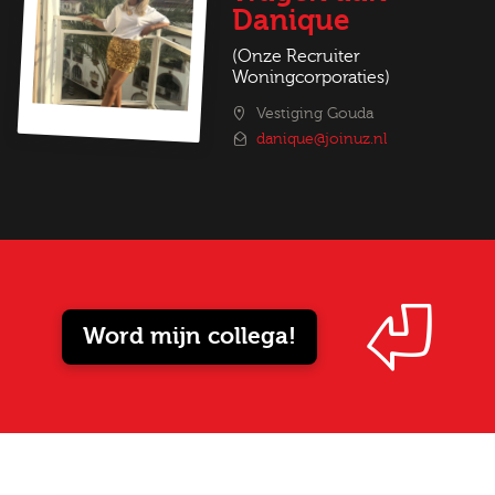
Danique
(Onze Recruiter
Woningcorporaties)
Vestiging Gouda
danique@joinuz.nl
Word mijn collega!