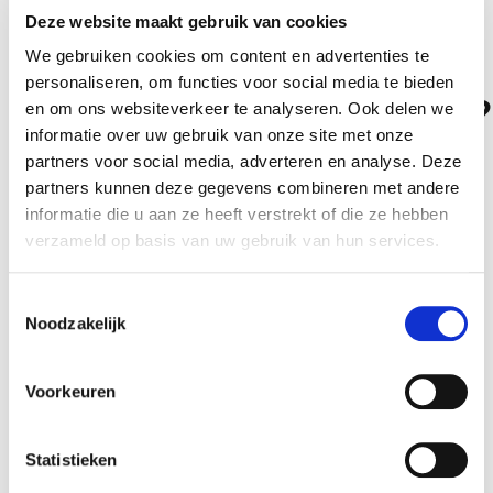
tussen een opzichter en
Deze website maakt gebruik van cookies
We gebruiken cookies om content en advertenties te
een
personaliseren, om functies voor social media te bieden
onderhoudsmedewerker?
en om ons websiteverkeer te analyseren. Ook delen we
informatie over uw gebruik van onze site met onze
Altijd als 1e op de hoogte van de
Een onderhoudsmedewerker voert zelf
partners voor social media, adverteren en analyse. Deze
nieuwste vacatures als je een job
reparaties uit, terwijl een opzichter toezicht
partners kunnen deze gegevens combineren met andere
alert aanmaakt!
houdt en een coördinerende rol heeft. De
informatie die u aan ze heeft verstrekt of die ze hebben
opzichter bewaakt daarnaast de kwaliteit van
verzameld op basis van uw gebruik van hun services.
het werk en zorgt dat alles volgens afspraak gaat.
E-mail
Toestemmingsselectie
Werken als opzichter bij
Noodzakelijk
een woningcorporatie
Postcode
Voorkeuren
Als opzichter bij een woningcorporatie draag je
direct bij aan het woongenot en de
Statistieken
tevredenheid van bewoners. Je hebt dus een
Bezorgopties