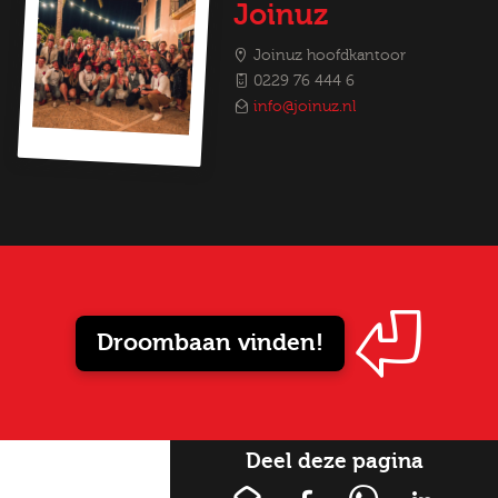
Joinuz
Joinuz hoofdkantoor
0229 76 444 6
info@joinuz.nl
Droombaan vinden!
Deel deze pagina