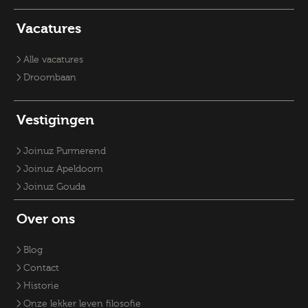
Vacatures Sociaal Domein
Vacatures Zorg
Recruiter
Vacature Planoloog
Vacatures Overheid
Vacatures verpleegkundige
Accountmanager
Vacatures
Vacatures RO-adviseurs
Vacature klantmanager
Vacatures GZ-psychologen
Vacatures Overheid
Vacatures Fysiek Domein
Alle vacatures
Droombaan
Vestigingen
Joinuz Purmerend
Joinuz Apeldoorn
Joinuz Gouda
Over ons
Blog
Contact
Historie
Onze lekker leven filosofie