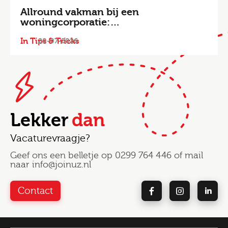
Allround vakman bij een
woningcorporatie:…
In Tips & Tricks
20-07-2026
Lekker
dan
Vacaturevraagje?
Geef ons een belletje op
0299 764 446
of mail
naar
info@joinuz.nl
Contact