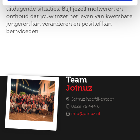
kun je professioneel blijven in emotioneel
uitdagende situaties. Blijf jezelf motiveren en
onthoud dat jouw inzet het leven van kwetsbare
jongeren kan veranderen en positief kan
beïnvloeden.
Team
Joinuz
Joinuz hoofdkantoor
0229 76 444 6
info@joinuz.nl