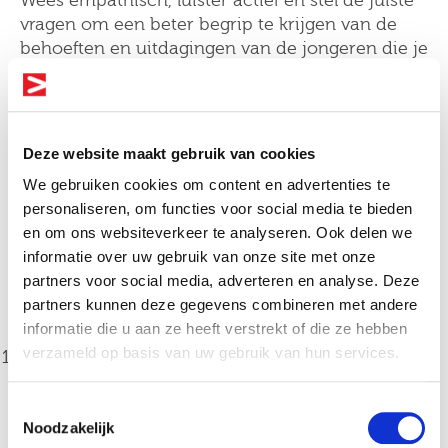
Wees empathisch, luister actief en stel de juiste
vragen om een beter begrip te krijgen van de
behoeften en uitdagingen van de jongeren die je
ondersteunt.
Omgaan met
emotioneel uitdagende
Deze website maakt gebruik van cookies
We gebruiken cookies om content en advertenties te
situaties
personaliseren, om functies voor social media te bieden
en om ons websiteverkeer te analyseren. Ook delen we
In de jeugdzorg is de kans groot dat je te maken
informatie over uw gebruik van onze site met onze
krijgt met emotioneel uitdagende situaties. Het
Altijd als 1e op de hoogte van de
partners voor social media, adverteren en analyse. Deze
is belangrijk om hierop goed voorbereid te zijn
nieuwste vacatures als je een job
partners kunnen deze gegevens combineren met andere
en professioneel te blijven. Enkele tips:
alert aanmaakt!
informatie die u aan ze heeft verstrekt of die ze hebben
verzameld op basis van uw gebruik van hun services.
Erken je eigen emoties:
Het is normaal om
emoties te ervaren bij het werken met
E-mail
kwetsbare jongeren. Erken en accepteer je
Toestemmingsselectie
Noodzakelijk
emoties, maar zorg ervoor dat ze je