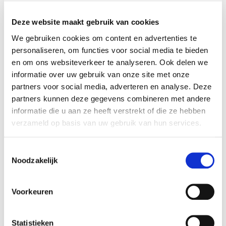
beeld van hoe de zorg en ondersteuning vanuit
verschillende disciplines wordt aangeboden.
Deze website maakt gebruik van cookies
Training en begeleiding
We gebruiken cookies om content en advertenties te
personaliseren, om functies voor social media te bieden
Stage lopen betekent ook profiteren van de
en om ons websiteverkeer te analyseren. Ook delen we
kennis van ervaren Wmo consulenten. Er zullen
informatie over uw gebruik van onze site met onze
Altijd als 1e op de hoogte van de
momenten zijn waarop je wordt getraind in
partners voor social media, adverteren en analyse. Deze
nieuwste vacatures als je een job
specifieke aspecten van het vakgebied, ook kun
partners kunnen deze gegevens combineren met andere
alert aanmaakt!
je altijd rekenen op begeleiding en feedback op
informatie die u aan ze heeft verstrekt of die ze hebben
je werk.
verzameld op basis van uw gebruik van hun services.
E-mail
De ervaring die je opdoet bij een stage als Wmo
Toestemmingsselectie
consulent is onbetaalbaar, zowel voor je carrière
Noodzakelijk
als voor jezelf.
Postcode
Voorkeuren
Statistieken