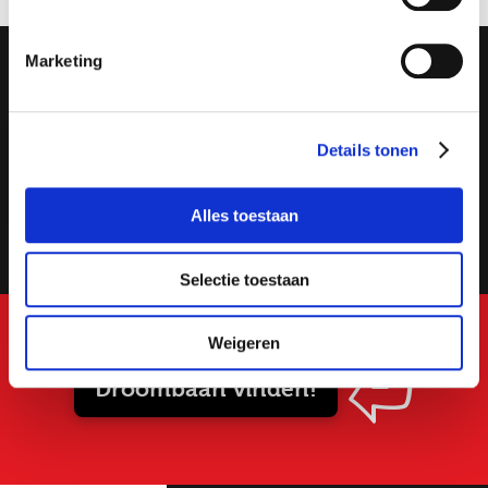
Bezorgopties
Team
Marketing
Joinuz
Joinuz hoofdkantoor
0229 76 444 6
Ik ga akkoord met het
privacy statement
Details tonen
info@joinuz.nl
Job alerts
Alles toestaan
Selectie toestaan
Weigeren
Droombaan vinden!