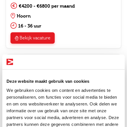
€4200 - €6800 per maand
Hoorn
16 - 36 uur
Bekijk vacature
GZ Psycholoog
Zorg & Welzijn
€4200 - €6800 per maand
Deze website maakt gebruik van cookies
Rotterdam
We gebruiken cookies om content en advertenties te
personaliseren, om functies voor social media te bieden
16 - 36 uur
en om ons websiteverkeer te analyseren. Ook delen we
informatie over uw gebruik van onze site met onze
Bekijk vacature
Altijd als 1e op de hoogte van de
partners voor social media, adverteren en analyse. Deze
nieuwste vacatures als je een job
partners kunnen deze gegevens combineren met andere