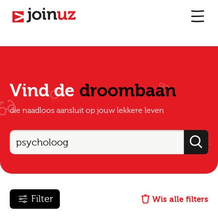
Vind de
droombaan
die naadloos aansluit op jouw lekkere leven
Filter
Wis alle filters