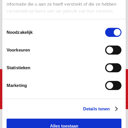
alert aanmaakt!
informatie die u aan ze heeft verstrekt of die ze hebben
verzameld op basis van uw gebruik van hun services.
1
E-mail
Toestemmingsselectie
Noodzakelijk
Lekker
Postcode
Voorkeuren
op de hoogte
Statistieken
Bezorgopties
Marketing
Job alerts
Huh?
Ik ga akkoord met het
privacy statement
Details tonen
Job alerts
Alles toestaan