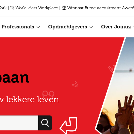
Work | 🚀 World-class Workplace | 🏆 Winnaar Bureaurecruitment Award
Professionals
Opdrachtgevers
Over Joinuz
baan
w lekkere leven