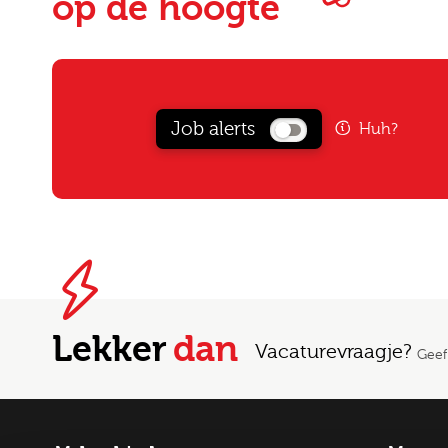
op de hoogte
Job alerts
Huh?
Lekker
dan
Vacaturevraagje?
Geef