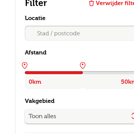
Filter
Verwijder filt
Locatie
Afstand
E-mai
Vakgebied
Postc
Toon alles
Bezor