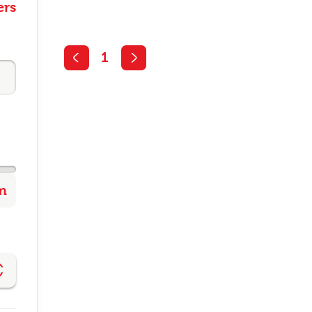
ers
1
Altijd als 1e op de hoogte van de
nieuwste vacatures als je een job
alert aanmaakt!
l
ode
gopties