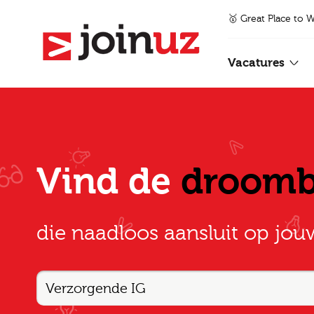
🥇 Great Place to 
Vacatures
Vind de
droom
die naadloos aansluit op jou