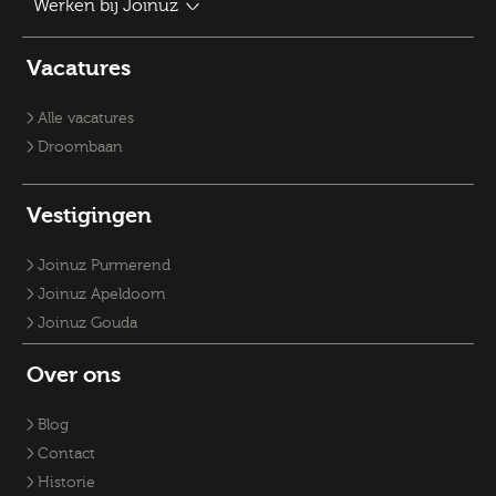
Vacatures Inkomensconsulent
Werken bij Joinuz
Verzorgende IG vacatures
Gemeentebanen
Vacatures Sociaal Domein
Vacatures Zorg
Recruiter
Vacature Planoloog
Vacatures Overheid
Vacatures verpleegkundige
Accountmanager
Vacatures
Vacatures RO-adviseurs
Vacature klantmanager
Vacatures GZ-psychologen
Vacatures Overheid
Vacatures Fysiek Domein
Alle vacatures
Droombaan
Vestigingen
Joinuz Purmerend
Joinuz Apeldoorn
Joinuz Gouda
Over ons
Blog
Contact
Historie