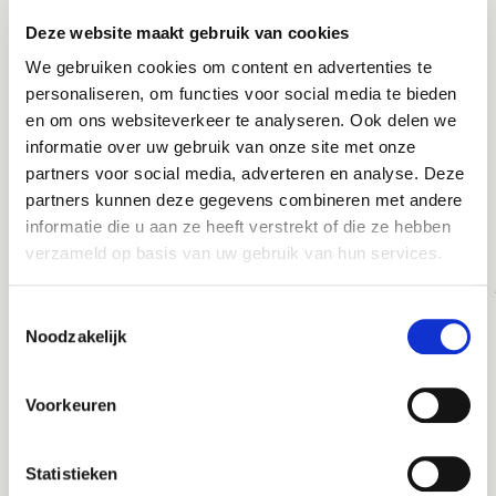
Deze website maakt gebruik van cookies
We gebruiken cookies om content en advertenties te
personaliseren, om functies voor social media te bieden
en om ons websiteverkeer te analyseren. Ook delen we
informatie over uw gebruik van onze site met onze
Altijd als 1e op de hoogte van de
partners voor social media, adverteren en analyse. Deze
nieuwste vacatures als je een job
partners kunnen deze gegevens combineren met andere
alert aanmaakt!
informatie die u aan ze heeft verstrekt of die ze hebben
verzameld op basis van uw gebruik van hun services.
E-mail
Toestemmingsselectie
Noodzakelijk
Postcode
Voorkeuren
Lekker
dan
Statistieken