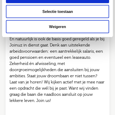
waardevolle ervaring op, bouw je aan een sterk
Selectie toestaan
netwerk bij verschillende opdrachtgevers.
Ondertussen blijf je groeien via de Joinuz
Academy, met persoonlijke begeleiding, trainingen
Weigeren
en vakinhoudelijke verdieping.
En natuurlijk is ook de basis goed geregeld als je bij
Joinuz in dienst gaat. Denk aan uitstekende
arbeidsvoorwaarden: een aantrekkelijk salaris, een
goed pensioen en eventueel een leaseauto.
Zekerheid én afwisseling, met
doorgroeimogelijkheden die aansluiten bij jouw
ambities. Staat jouw droombaan er niet tussen?
Laat van je horen! Wij kijken actief met je mee naar
een opdracht die wél bij je past. Want wij vinden
graag die baan die naadloos aansluit op jouw
lekkere leven. Join us!