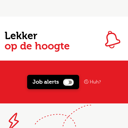
Lekker
op de hoogte
Job alerts
Huh?