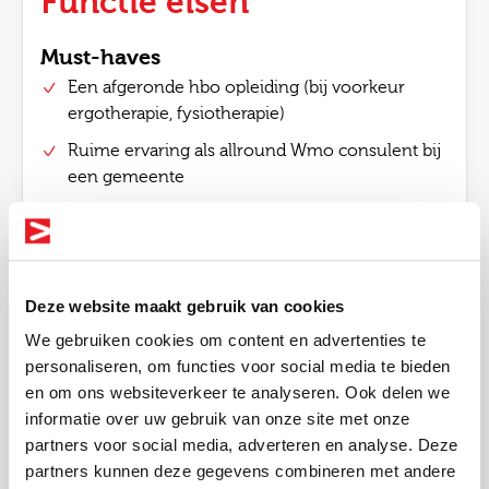
Functie eisen
Must-haves
Een afgeronde hbo opleiding (bij voorkeur
ergotherapie, fysiotherapie)
Ruime ervaring als allround Wmo consulent bij
een gemeente
Ervaring met het begeleiden van junior Wmo
consulenten
Je bent communicatief sterk; jij weet een lastig
gesprek te voeren en deinst niet terug voor
Deze website maakt gebruik van cookies
complexe vraagstukken
We gebruiken cookies om content en advertenties te
Je hebt goede schriftelijke vaardigheden: het
personaliseren, om functies voor social media te bieden
schrijven van rapportages en beschikkingen is
en om ons websiteverkeer te analyseren. Ook delen we
geen probleem voor jou
informatie over uw gebruik van onze site met onze
Bel me terug
Altijd als 1e op de hoogte van de
partners voor social media, adverteren en analyse. Deze
Flexibele werkhouding: je krijgt energie van
nieuwste vacatures als je een job
partners kunnen deze gegevens combineren met andere
gevarieerde werkdagen, je bent soms veel op
Leave this field blank