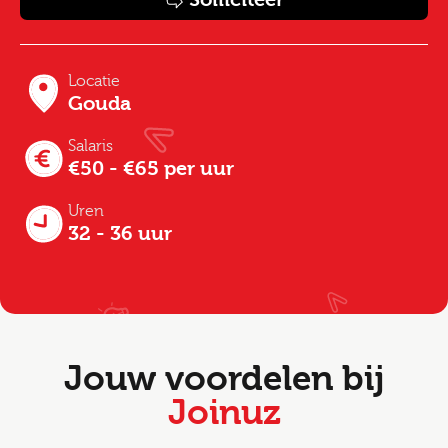
Locatie
Gouda
Salaris
€50 - €65 per uur
Uren
32 - 36 uur
Jouw voordelen bij
Joinuz