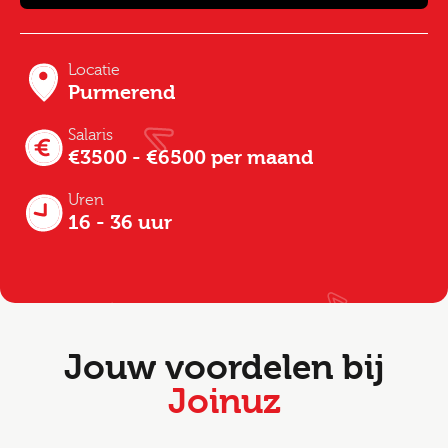
Locatie
Purmerend
Salaris
€3500 - €6500 per maand
Uren
16 - 36 uur
Jouw voordelen bij
Joinuz