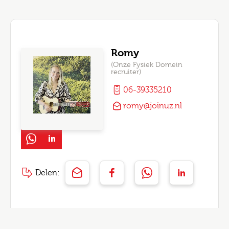
Romy
(Onze Fysiek Domein
recruiter)
06-39335210
romy@joinuz.nl
Delen: