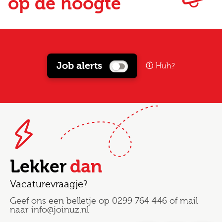
op de hoogte
Job alerts
Huh?
Lekker
dan
Vacaturevraagje?
Geef ons een belletje op
0299 764 446
of mail
naar
info@joinuz.nl