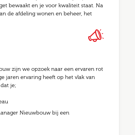
l
et bewaakt en je voor kwaliteit staat. Na
 van de afdeling wonen en beheer, het
gopties
rking
Job alerts
 ga akkoord met het
privacy statement
ouw zijn we opzoek naar een ervaren rot
ge jaren ervaring heeft op het vlak van
rstuur
dat je;
eau
ctmanager Nieuwbouw bij een