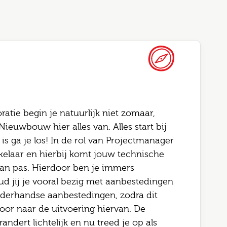
Altijd als 1e op de hoogte van de
Bel me terug
nieuwste vacatures als je een job
tie begin je natuurlijk niet zomaar,
alert aanmaakt!
Nieuwbouw hier alles van. Alles start bij
this field blank
s ga je los! In de rol van Projectmanager
l
elaar en hierbij komt jouw technische
 naam
an pas. Hierdoor ben je immers
d jij je vooral bezig met aanbestedingen
nderhandse aanbestedingen, zodra dit
telefoonnummer
ode
door naar de uitvoering hiervan. De
randert lichtelijk en nu treed je op als