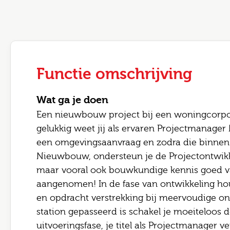
Functie omschrijving
Wat ga je doen
Een nieuwbouw project bij een woningcorpora
gelukkig weet jij als ervaren Projectmanager 
Leave 
een omgevingsaanvraag en zodra die binnen i
E-mai
Nieuwbouw, ondersteun je de Projectontwikk
Jouw
maar vooral ook bouwkundige kennis goed v
aangenomen! In de fase van ontwikkeling hou
en opdracht verstrekking bij meervoudige o
Jouw 
Postc
station gepasseerd is schakel je moeiteloos 
uitvoeringsfase, je titel als Projectmanager ve