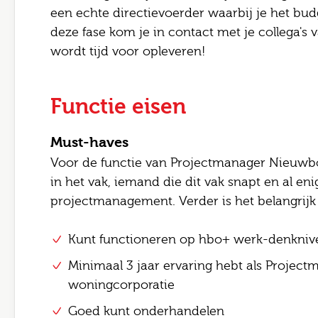
E-mai
een echte directievoerder waarbij je het budg
deze fase kom je in contact met je collega's
Bezor
wordt tijd voor opleveren!
Opme
Functie eisen
Must-haves
Ik
Voor de functie van Projectmanager Nieuwb
in het vak, iemand die dit vak snapt en al eni
Ve
projectmanagement. Verder is het belangrijk 
Kunt functioneren op hbo+ werk-denkniv
Minimaal 3 jaar ervaring hebt als Proje
woningcorporatie
Goed kunt onderhandelen