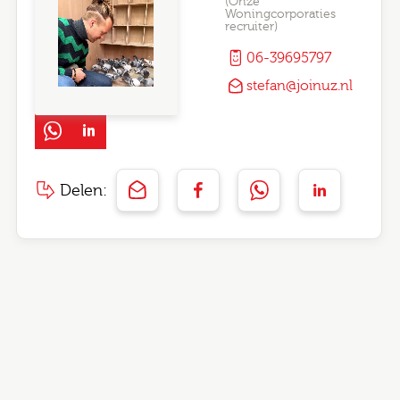
(Onze
Woningcorporaties
recruiter)
06-39695797
stefan@joinuz.nl
Delen: