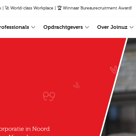
k | 🚀 World-class Workplace | 🏆 Winnaar Bureaurecruitment Award!
rofessionals
Opdrachtgevers
Over Joinuz
orporatie in Noord