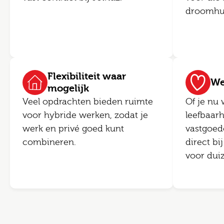
droomhuis
Flexibiliteit waar
We
mogelijk
Veel opdrachten bieden ruimte
Of je nu 
voor hybride werken, zodat je
leefbaar
werk en privé goed kunt
vastgoedo
combineren.
direct bi
voor dui