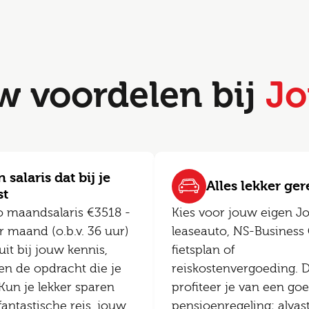
w voordelen bij
Jo
 salaris dat bij je
Alles lekker ge
st
o maandsalaris €3518 -
Kies voor jouw eigen J
 maand (o.b.v. 36 uur)
leaseauto, NS-Business 
uit bij jouw kennis,
fietsplan of
en de opdracht die je
reiskostenvergoeding. 
 Kun je lekker sparen
profiteer je van een go
fantastische reis, jouw
pensioenregeling; alvas