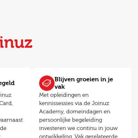
inuz
Blijven groeien in je
regeld
vak
oinuz
Met opleidingen en
Card,
kennissessies via de Joinuz
Academy, domeindagen en
Daarnaast
persoonlijke begeleiding
ede
investeren we continu in jouw
t
ontwikkeling. Vak gerelateerde