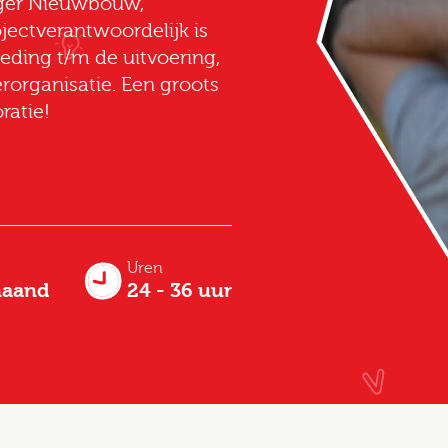
ager Nieuwbouw,
ectverantwoordelijk is
eding t/m de uitvoering,
rorganisatie. Een groots
ratie!
Uren
maand
24 - 36 uur