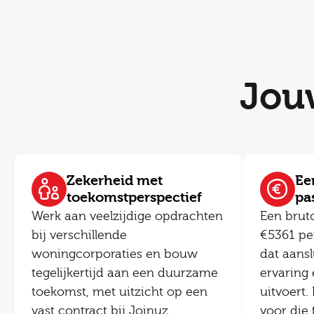
Jou
Zekerheid met
Een
toekomstperspectief
pa
Werk aan veelzijdige opdrachten
Een brut
bij verschillende
€5361 per
woningcorporaties en bouw
dat aansl
tegelijkertijd aan een duurzame
ervaring 
toekomst, met uitzicht op een
uitvoert.
vast contract bij Joinuz.
voor die 