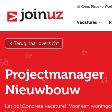
🥇 Great Place to Wor
Vacatures
P
Terug naar overzicht
Projectmanager
Nieuwbouw
Let op! Concrete vacature!! Voor een woningc