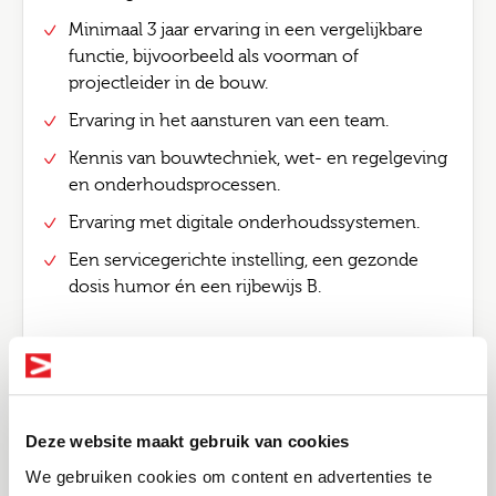
Minimaal 3 jaar ervaring in een vergelijkbare
functie, bijvoorbeeld als voorman of
projectleider in de bouw.
Ervaring in het aansturen van een team.
Kennis van bouwtechniek, wet- en regelgeving
en onderhoudsprocessen.
Ervaring met digitale onderhoudssystemen.
Een servicegerichte instelling, een gezonde
dosis humor én een rijbewijs B.
Bij voorkeur woon je in (de buurt van) Utrecht.
Jouw team
Je komt terecht binnen de afdeling Dagelijks
Deze website maakt gebruik van cookies
Onderhoud, bestaande uit zo’n 300 betrokken
We gebruiken cookies om content en advertenties te
collega’s. Je werkt samen met andere opzichters,