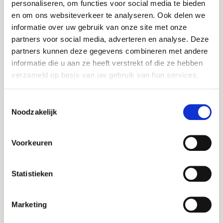
personaliseren, om functies voor social media te bieden
planners, EPA-adviseurs, magazijnmeesters,
en om ons websiteverkeer te analyseren. Ook delen we
secretaresses en natuurlijk vaklieden zoals
informatie over uw gebruik van onze site met onze
Bel me terug
timmermannen, loodgieters, tegelzetters en
Altijd als 1e op de hoogte van de
partners voor social media, adverteren en analyse. Deze
elektriciens. Binnen het team heerst een open,
nieuwste vacatures als je een job
partners kunnen deze gegevens combineren met andere
collegiale sfeer waarin iedereen zijn kwaliteiten kan
Leave this field blank
alert aanmaakt!
informatie die u aan ze heeft verstrekt of die ze hebben
inzetten.
verzameld op basis van uw gebruik van hun services.
E-mail
Wat krijg je van ons?
Jouw naam
Toestemmingsselectie
Noodzakelijk
Een jaarcontract (36 uur per week) met uitzicht
Jouw telefoonnummer
op een vast dienstverband.
Postcode
Een marktconform salaris volgens de CAO
Voorkeuren
Woondiensten, schaal H.
E-mail
Een eindejaarsuitkering van 3%.
Statistieken
Bezorgopties
Een royaal opleidingsbudget voor jouw
Opmerking
professionele groei.
Marketing
Een vitaliteitsbudget – bijvoorbeeld voor de