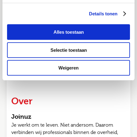
sportschool of massage.
Ik ga akkoord met het
privacy statement
Details tonen
Thuiswerkmogelijkheden + budget om je
werkplek thuis in te richten.
Job alerts
Flexibele werktijden, met de optie om 4×9 te
Alles toestaan
Verstuur
werken.
Doorgroeikansen binnen onze organisatie.
Selectie toestaan
Een solide pensioenregeling voor jouw
toekomst.
Weigeren
Over
Joinuz
Je werkt om te leven. Niet andersom. Daarom
verbinden wij professionals binnen de overheid,