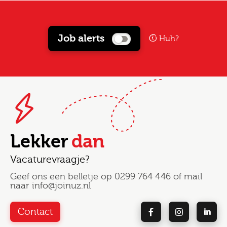
Job alerts
Huh?
Lekker
dan
Vacaturevraagje?
Geef ons een belletje op
0299 764 446
of mail
naar
info@joinuz.nl
Contact