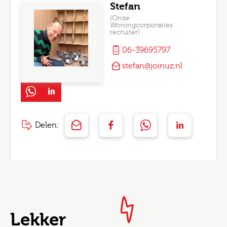
Stefan
(Onze
Woningcorporaties
recruiter)
06-39695797
stefan@joinuz.nl
Delen:
Lekker