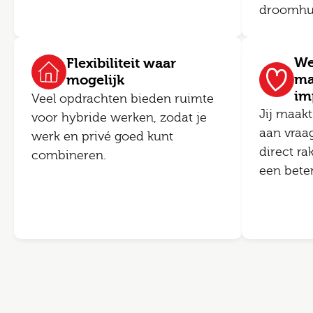
droomhuis
We
Flexibiliteit waar
ma
mogelijk
im
Veel opdrachten bieden ruimte
Jij maakt
voor hybride werken, zodat je
aan vraa
werk en privé goed kunt
direct ra
combineren.
een bete