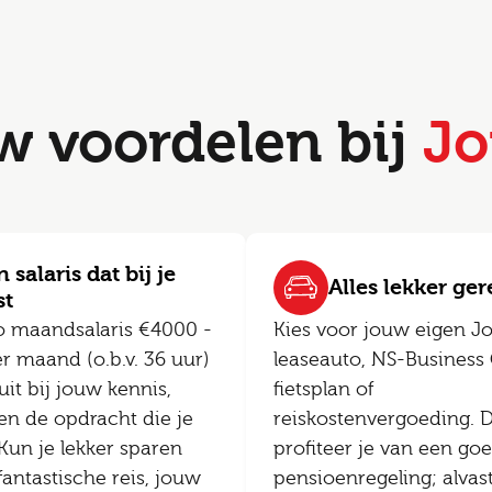
w voordelen bij
Jo
 salaris dat bij je
Alles lekker ge
st
o maandsalaris €4000 -
Kies voor jouw eigen J
r maand (o.b.v. 36 uur)
leaseauto, NS-Business 
uit bij jouw kennis,
fietsplan of
en de opdracht die je
reiskostenvergoeding. 
 Kun je lekker sparen
profiteer je van een go
fantastische reis, jouw
pensioenregeling; alvas