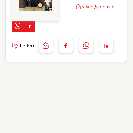
yllian@joinuz.nl
Delen: