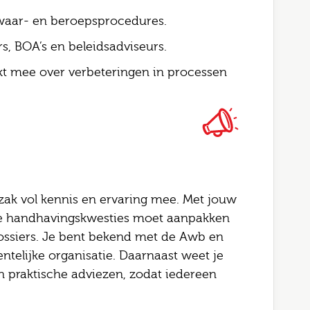
l
waar- en beroepsprocedures.
gopties
, BOA’s en beleidsadviseurs.
rking
nkt mee over verbeteringen in processen
Job alerts
 ga akkoord met het
privacy statement
rstuur
zak vol kennis en ervaring mee. Met jouw
 je handhavingskwesties moet aanpakken
ossiers. Je bent bekend met de Awb en
telijke organisatie. Daarnaast weet je
en praktische adviezen, zodat iedereen