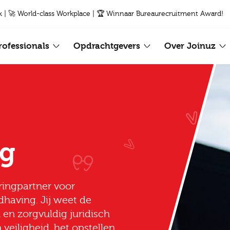
k | 🚀 World-class Workplace | 🏆 Winnaar Bureaurecruitment Award!
rofessionals
Opdrachtgevers
Over Joinuz
ng
rringpartner voor
having. Jij weet de
en zorgvuldig juridisch
veiligheid, het opstellen