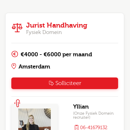
Jurist Handhaving
Fysiek Domein
€4000 - €6000 per maand
Amsterdam
Solliciteer
Yllian
(Onze Fysiek Domein
recruiter)
06-41679132