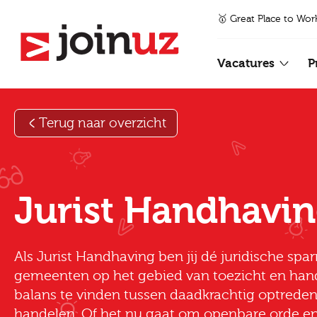
🥇 Great Place to Wor
Vacatures
P
Terug naar overzicht
Jurist Handhavi
Als Jurist Handhaving ben jij dé juridische spa
gemeenten op het gebied van toezicht en hand
balans te vinden tussen daadkrachtig optreden 
handelen. Of het nu gaat om openbare orde en 