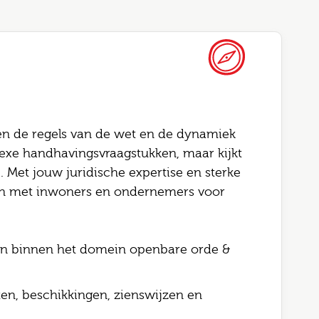
Altijd als 1e op de hoogte van de
Bel me terug
sen de regels van de wet en de dynamiek
nieuwste vacatures als je een job
exe handhavingsvraagstukken, maar kijkt
e. Met jouw juridische expertise en sterke
alert aanmaakt!
this field blank
n met inwoners en ondernemers voor
l
 naam
en binnen het domein openbare orde &
telefoonnummer
ode
iten, beschikkingen, zienswijzen en