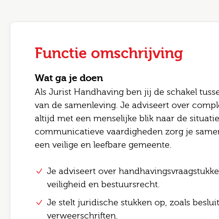
Functie omschrijving
Wat ga je doen
Als Jurist Handhaving ben jij de schakel tus
van de samenleving. Je adviseert over compl
altijd met een menselijke blik naar de situati
Leave 
communicatieve vaardigheden zorg je same
een veilige en leefbare gemeente.
E-mai
Jouw
Je adviseert over handhavingsvraagstukk
veiligheid en bestuursrecht.
Jouw 
Postc
Je stelt juridische stukken op, zoals beslu
verweerschriften.