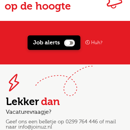
op de hoogte
Job alerts
Huh?
Lekker
dan
Vacaturevraagje?
Geef ons een belletje op
0299 764 446
of mail
naar
info@joinuz.nl