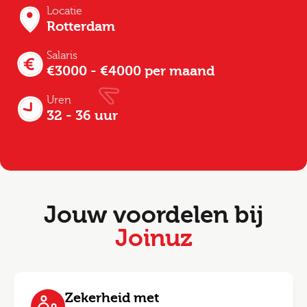
Locatie
Rotterdam
Salaris
€3000 - €4000 per maand
Uren
32 - 36 uur
Jouw voordelen bij
Joinuz
Zekerheid met