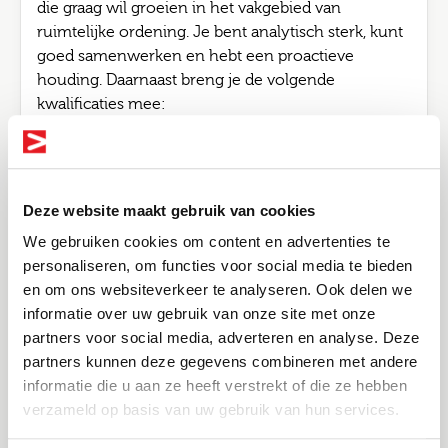
die graag wil groeien in het vakgebied van
ruimtelijke ordening. Je bent analytisch sterk, kunt
goed samenwerken en hebt een proactieve
houding. Daarnaast breng je de volgende
kwalificaties mee:
HBO/WO-diploma in planologie, ruimtelijke
ordening of een vergelijkbare richting
Gemeentelijke stage- of werkervaring in
ruimtelijke ordening
Deze website maakt gebruik van cookies
We gebruiken cookies om content en advertenties te
Kennis van relevante wet- en regelgeving op
personaliseren, om functies voor social media te bieden
het gebied van ruimtelijke ordening
en om ons websiteverkeer te analyseren. Ook delen we
Goede schriftelijke en mondelinge
informatie over uw gebruik van onze site met onze
Bel me terug
communicatievaardigheden
Altijd als 1e op de hoogte van de
partners voor social media, adverteren en analyse. Deze
nieuwste vacatures als je een job
Proactief en oplossingsgericht
partners kunnen deze gegevens combineren met andere
Leave this field blank
alert aanmaakt!
informatie die u aan ze heeft verstrekt of die ze hebben
verzameld op basis van uw gebruik van hun services.
Over
E-mail
Jouw naam