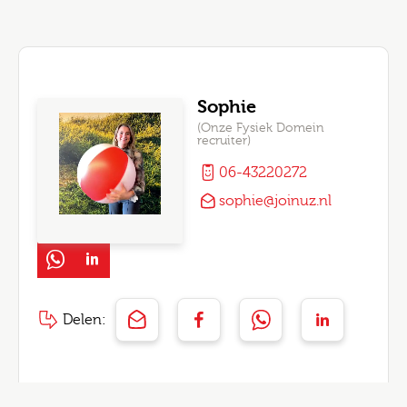
Sophie
(Onze Fysiek Domein
recruiter)
06-43220272
sophie@joinuz.nl
Delen: