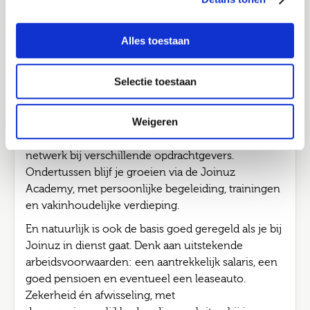
In loondienst met een flexibel of vast contract? Of
Job alerts
liever aan de slag als zzp’er? Jij bepaalt de richting.
Alles toestaan
Verstuur
Wij luisteren, adviseren, denken mee en zorgen dat
het klopt. Voor nu én later. Kies je voor detachering
Selectie toestaan
via Joinuz? Dan werk je bij verschillende
opdrachtgevers aan opdrachten van 3 tot 12
Weigeren
maanden. Zo doe je in korte tijd brede én
waardevolle ervaring op, bouw je aan een sterk
netwerk bij verschillende opdrachtgevers.
Ondertussen blijf je groeien via de Joinuz
Academy, met persoonlijke begeleiding, trainingen
en vakinhoudelijke verdieping.
En natuurlijk is ook de basis goed geregeld als je bij
Joinuz in dienst gaat. Denk aan uitstekende
arbeidsvoorwaarden: een aantrekkelijk salaris, een
goed pensioen en eventueel een leaseauto.
Zekerheid én afwisseling, met