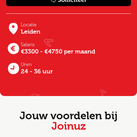
Locatie
Leiden
Salaris
€3300 - €4750 per maand
Uren
24 - 36 uur
Jouw voordelen bij
Joinuz