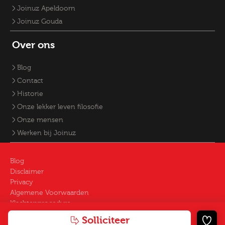
Joinuz Apeldoorn
Joinuz Gouda
Over ons
Blog
Contact
Historie
Onze lekker leven filosofie
Onze mensen
Werken bij Joinuz
Blog
Disclaimer
Privacy
Algemene Voorwaarden
Klachtenprocedure
Certificering & CAO
© 2026 - Joinuz
Solliciteer