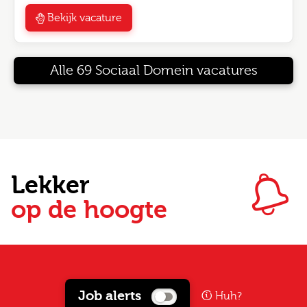
Bekijk vacature
Alle 69 Sociaal Domein vacatures
Lekker
op de hoogte
Job alerts
Huh?