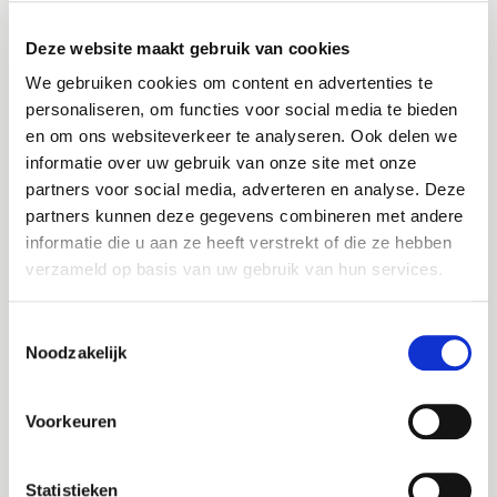
Functie eisen
Deze website maakt gebruik van cookies
We gebruiken cookies om content en advertenties te
Must-haves
personaliseren, om functies voor social media te bieden
Heb jij het volgende in huis?
en om ons websiteverkeer te analyseren. Ook delen we
Een afgeronde wo opleiding psychologie of
informatie over uw gebruik van onze site met onze
Bel me terug
Altijd als 1e op de hoogte van de
orthopedagogiek
partners voor social media, adverteren en analyse. Deze
nieuwste vacatures als je een job
partners kunnen deze gegevens combineren met andere
Een geldige SKJ-registratie * Je hebt minimaal 2
Leave this field blank
alert aanmaakt!
informatie die u aan ze heeft verstrekt of die ze hebben
jaar ervaring als gedragswetenschapper of
verzameld op basis van uw gebruik van hun services.
psycholoog
E-mail
Jouw naam
Je hebt ervaring met het adviseren van
Toestemmingsselectie
medewerkers op vakinhoudelijk gebied
Noodzakelijk
Jouw telefoonnummer
Je hebt kennis van gedragsproblemen en –
stoornissen en systemisch gedachtegoed
Postcode
Voorkeuren
Niemand is perfect, maar mooi meegenomen:
E-mail
Een basisaantekening diagnostiek
Statistieken