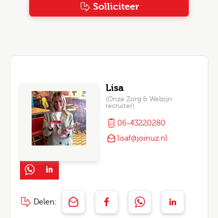
Solliciteer
Lisa
(Onze Zorg & Welzijn
recruiter)
06-43220280
lisaf@joinuz.nl
Delen: