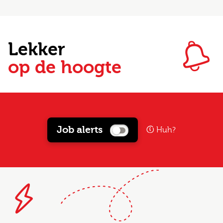
Lekker
op de hoogte
Job alerts
Huh?