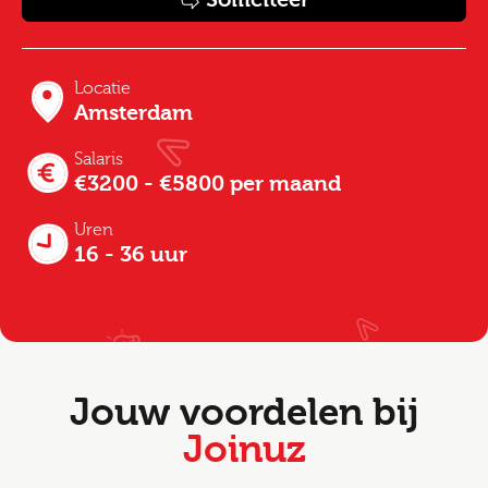
Locatie
Amsterdam
Salaris
€3200 - €5800 per maand
Uren
16 - 36 uur
Jouw voordelen bij
Joinuz