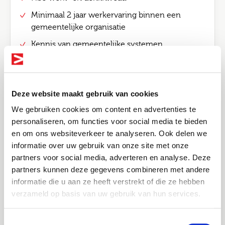
Minimaal 2 jaar werkervaring binnen een
gemeentelijke organisatie
Kennis van gemeentelijke systemen
Goede kennis van WWB/IOAW/IOAZ
Nice-to-haves
Kennis van de Participatiewet in de volle
Deze website maakt gebruik van cookies
breedte
We gebruiken cookies om content en advertenties te
personaliseren, om functies voor social media te bieden
Resultaat- en klantgericht
en om ons websiteverkeer te analyseren. Ook delen we
Goede schriftelijke rapportagevaardigheden
informatie over uw gebruik van onze site met onze
Bel me terug
Altijd als 1e op de hoogte van de
partners voor social media, adverteren en analyse. Deze
nieuwste vacatures als je een job
partners kunnen deze gegevens combineren met andere
Over
Leave this field blank
alert aanmaakt!
informatie die u aan ze heeft verstrekt of die ze hebben
verzameld op basis van uw gebruik van hun services.
Joinuz
E-mail
Jouw naam
Je werkt om te leven. Niet andersom. Daarom
Toestemmingsselectie