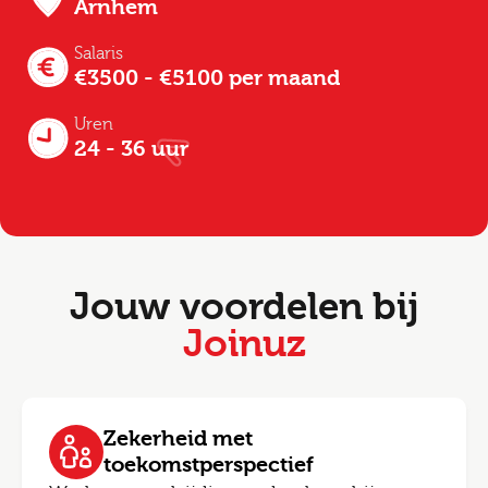
Arnhem
Salaris
€3500 - €5100 per maand
Uren
24 - 36 uur
Jouw voordelen bij
Joinuz
Zekerheid met
toekomstperspectief