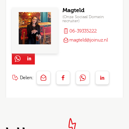
Magteld
(Onze Sociaal Domein
recruiter)
06-39335222
magteld@joinuz.nl
Delen: