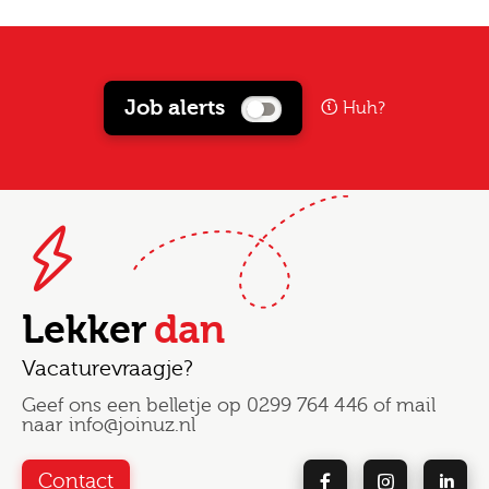
Job alerts
Huh?
Lekker
dan
Vacaturevraagje?
Geef ons een belletje op
0299 764 446
of mail
naar
info@joinuz.nl
Contact