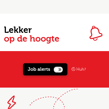
Lekker
op de hoogte
Job alerts
Huh?