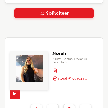
Solliciteer
Norah
(Onze Sociaal Domein
recruiter)
norah@joinuz.nl