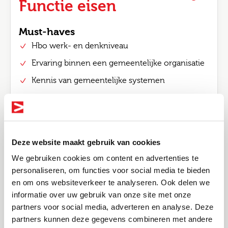
Functie eisen
Must-haves
Hbo werk- en denkniveau
Ervaring binnen een gemeentelijke organisatie
Kennis van gemeentelijke systemen
Affiniteit met de doelgroep
Kennis van wet- en regelgeving
(inburgeringswet, Participatiewet)
Deze website maakt gebruik van cookies
Je kunt een eigen caseload beheren en blijft
scherp onder druk
We gebruiken cookies om content en advertenties te
personaliseren, om functies voor social media te bieden
Nice-to-haves
en om ons websiteverkeer te analyseren. Ook delen we
Ervaring met casusregie of trajectbegeleiding
informatie over uw gebruik van onze site met onze
Bel me terug
Altijd als 1e op de hoogte van de
Je werkt klantgericht en bent resultaatgericht
partners voor social media, adverteren en analyse. Deze
nieuwste vacatures als je een job
partners kunnen deze gegevens combineren met andere
Sterke communicatieve en
Leave this field blank