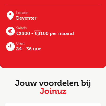
Locatie
Deventer
Salaris
€3500 - €5100 per maand
Uren
24 - 36 uur
Jouw voordelen bij
Joinuz