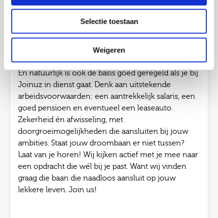
waardevolle ervaring op, bouw je aan een sterk
netwerk bij verschillende opdrachtgevers.
Selectie toestaan
Ondertussen blijf je groeien via de Joinuz
Academy, met persoonlijke begeleiding, trainingen
Weigeren
en vakinhoudelijke verdieping.
En natuurlijk is ook de basis goed geregeld als je bij
Joinuz in dienst gaat. Denk aan uitstekende
arbeidsvoorwaarden: een aantrekkelijk salaris, een
goed pensioen en eventueel een leaseauto.
Zekerheid én afwisseling, met
doorgroeimogelijkheden die aansluiten bij jouw
ambities. Staat jouw droombaan er niet tussen?
Laat van je horen! Wij kijken actief met je mee naar
een opdracht die wél bij je past. Want wij vinden
graag die baan die naadloos aansluit op jouw
lekkere leven. Join us!